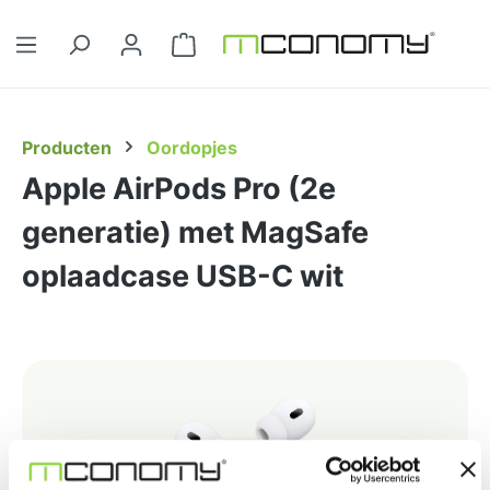
Ga naar de hoofdinhoud
Winkelwagentje bevat 0 artikelen. 
Producten
Oordopjes
Apple AirPods Pro (2e
generatie) met MagSafe
oplaadcase USB-C wit
Afbeeldingengalerij overslaan