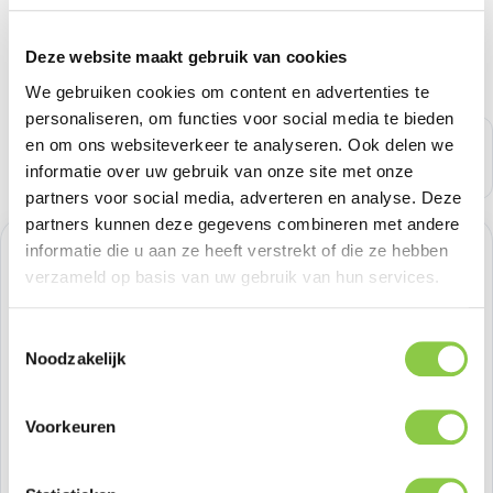
Deze website maakt gebruik van cookies
We gebruiken cookies om content en advertenties te
personaliseren, om functies voor social media te bieden
en om ons websiteverkeer te analyseren. Ook delen we
informatie over uw gebruik van onze site met onze
partners voor social media, adverteren en analyse. Deze
partners kunnen deze gegevens combineren met andere
informatie die u aan ze heeft verstrekt of die ze hebben
Normale prijs:
€ 165,28
verzameld op basis van uw gebruik van hun services.
Prijzen excl. BTW
Toestemmingsselectie
Noodzakelijk
Producthoeveelheid: Voer de gewenste h
Bestel nu
Voorkeuren
Productnummer:
APPMTJV3ZMA
Voorraad:
49