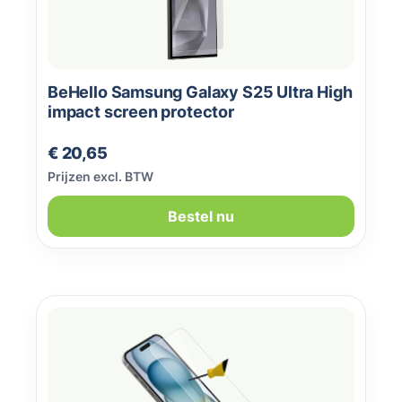
BeHello Samsung Galaxy S25 Ultra High
impact screen protector
Normale prijs:
€ 20,65
Prijzen excl. BTW
Bestel nu