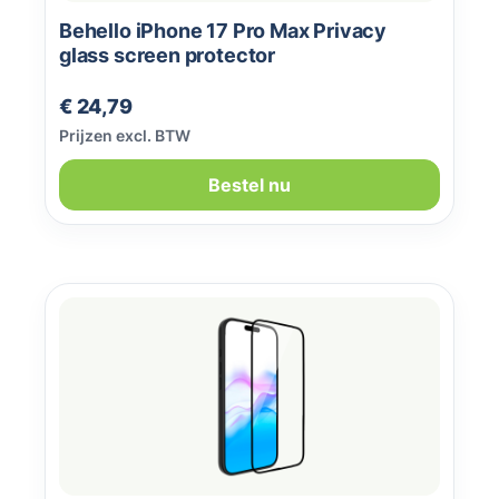
Behello iPhone 17 Pro Max Privacy
glass screen protector
Normale prijs:
€ 24,79
Prijzen excl. BTW
Bestel nu