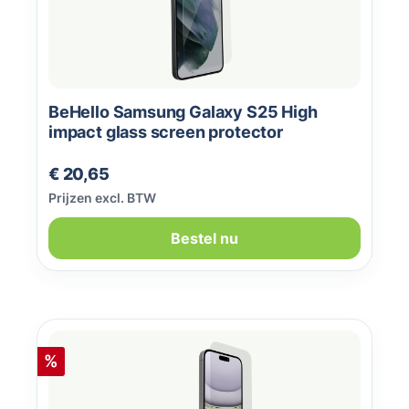
BeHello Samsung Galaxy S25 High
impact glass screen protector
Normale prijs:
€ 20,65
Prijzen excl. BTW
Bestel nu
Korting
%