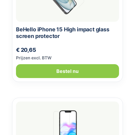
BeHello iPhone 15 High impact glass
screen protector
Normale prijs:
€ 20,65
Prijzen excl. BTW
Bestel nu