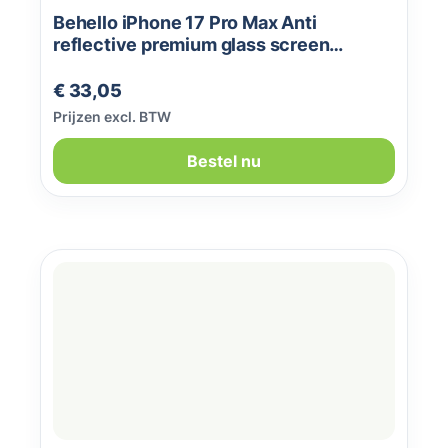
Behello iPhone 17 Pro Max Anti
reflective premium glass screen
protector
Normale prijs:
€ 33,05
Prijzen excl. BTW
Bestel nu