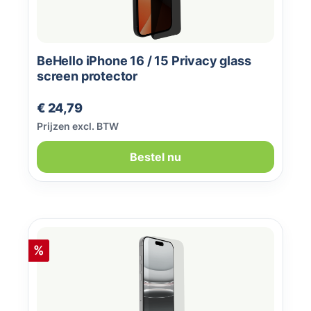
BeHello iPhone 16 / 15 Privacy glass
screen protector
Normale prijs:
€ 24,79
Prijzen excl. BTW
Bestel nu
Korting
%