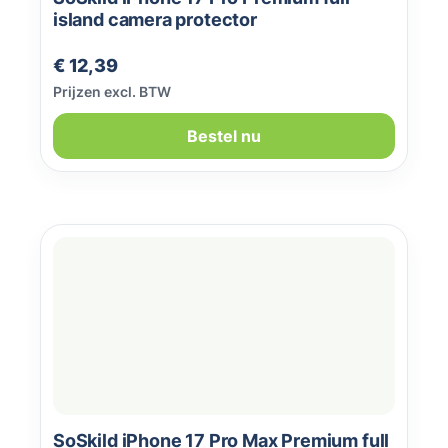
island camera protector
Normale prijs:
€ 12,39
Prijzen excl. BTW
Bestel nu
SoSkild iPhone 17 Pro Max Premium full