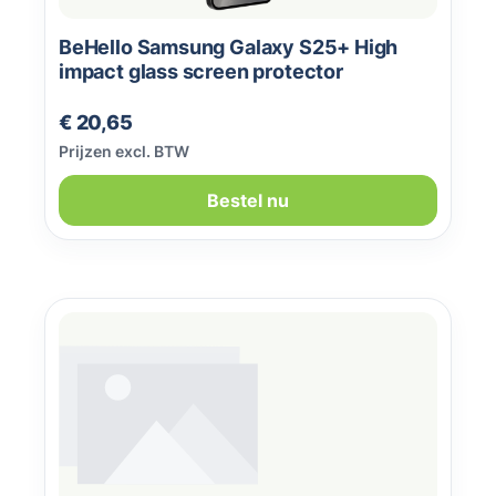
BeHello Samsung Galaxy S25+ High
impact glass screen protector
Normale prijs:
€ 20,65
Prijzen excl. BTW
Bestel nu