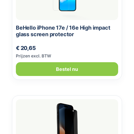
BeHello iPhone 17e / 16e High impact
glass screen protector
Normale prijs:
€ 20,65
Prijzen excl. BTW
Bestel nu