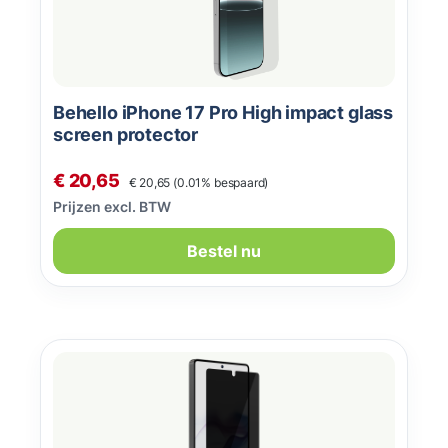
Behello iPhone 17 Pro High impact glass
screen protector
Normale prijs:
Verkoopprijs:
€ 20,65
€ 20,65
(0.01% bespaard)
Prijzen excl. BTW
Bestel nu