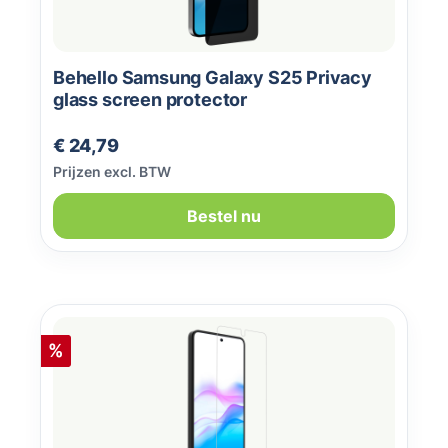
Behello Samsung Galaxy S25 Privacy
glass screen protector
Normale prijs:
€ 24,79
Prijzen excl. BTW
Bestel nu
Korting
%