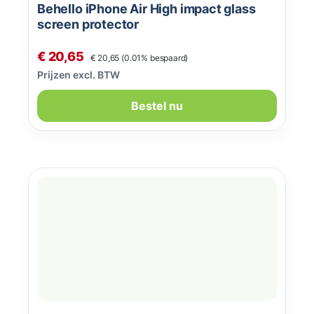
Behello iPhone Air High impact glass
screen protector
Normale prijs:
Verkoopprijs:
€ 20,65
€ 20,65
(0.01% bespaard)
Prijzen excl. BTW
Bestel nu