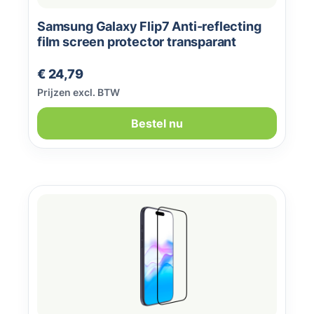
Samsung Galaxy Flip7 Anti-reflecting
film screen protector transparant
Normale prijs:
€ 24,79
Prijzen excl. BTW
Bestel nu