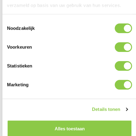
verzameld op basis van uw gebruik van hun services.
Behello Samsung Galaxy S26 Ultra
Toestemmingsselectie
Camera lens protector
Noodzakelijk
Normale prijs:
€ 10,74
Prijzen excl. BTW
Voorkeuren
Bestel nu
Statistieken
Marketing
Details tonen
Alles toestaan