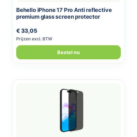
Behello iPhone 17 Pro Anti reflective
premium glass screen protector
Normale prijs:
€ 33,05
Prijzen excl. BTW
Bestel nu