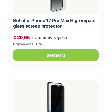
Behello iPhone 17 Pro Max High impact
glass screen protector
Normale prijs:
Verkoopprijs:
€ 20,65
€ 20,65
(0.01% bespaard)
Prijzen excl. BTW
Bestel nu