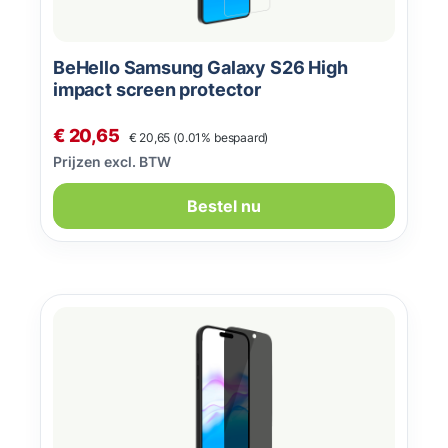
BeHello Samsung Galaxy S26 High
impact screen protector
Normale prijs:
Verkoopprijs:
€ 20,65
€ 20,65
(0.01% bespaard)
Prijzen excl. BTW
Bestel nu