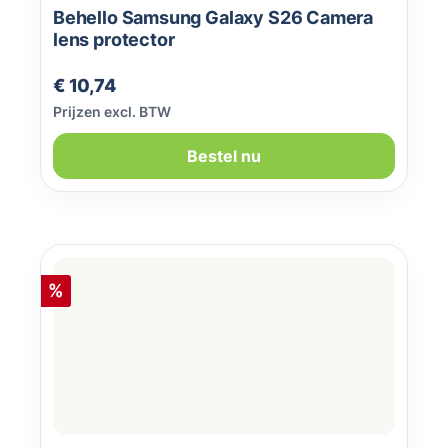
Behello Samsung Galaxy S26 Camera
lens protector
Normale prijs:
€ 10,74
Prijzen excl. BTW
Bestel nu
Korting
%