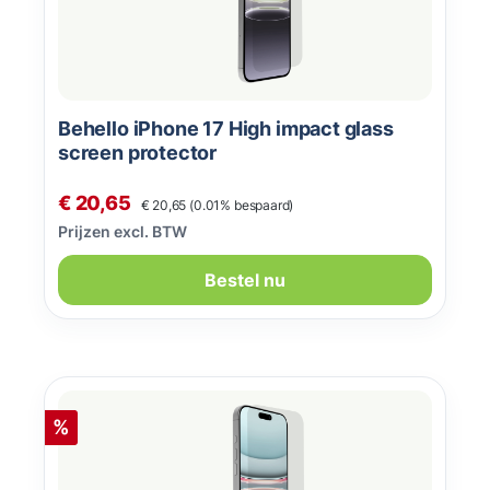
Behello iPhone 17 High impact glass
screen protector
Normale prijs:
Verkoopprijs:
€ 20,65
€ 20,65
(0.01% bespaard)
Prijzen excl. BTW
Bestel nu
Korting
%