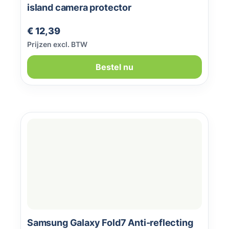
island camera protector
Normale prijs:
€ 12,39
Prijzen excl. BTW
Bestel nu
Samsung Galaxy Fold7 Anti-reflecting