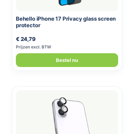
Behello iPhone 17 Privacy glass screen
protector
Normale prijs:
€ 24,79
Prijzen excl. BTW
Bestel nu