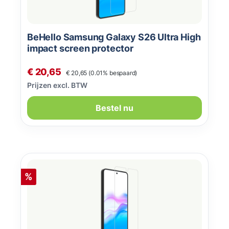
BeHello Samsung Galaxy S26 Ultra High
impact screen protector
Normale prijs:
Verkoopprijs:
€ 20,65
€ 20,65
(0.01% bespaard)
Prijzen excl. BTW
Bestel nu
Korting
%