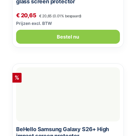
glass screen protector
Normale prijs:
Verkoopprijs:
€ 20,65
€ 20,65
(0.01% bespaard)
Prijzen excl. BTW
Bestel nu
Korting
%
BeHello Samsung Galaxy S26+ High
impact screen protector