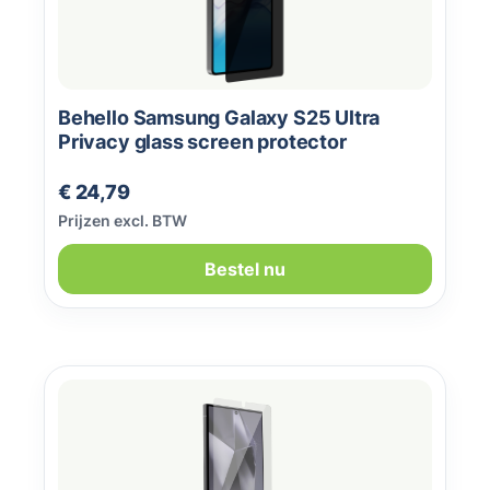
Behello Samsung Galaxy S25 Ultra
Privacy glass screen protector
Normale prijs:
€ 24,79
Prijzen excl. BTW
Bestel nu