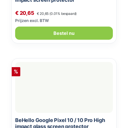
Normale prijs:
Verkoopprijs:
€ 20,65
€ 20,65
(0.01% bespaard)
Prijzen excl. BTW
Bestel nu
Korting
%
BeHello Google Pixel 10 / 10 Pro High
impact glass screen protector