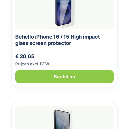
Behello iPhone 16 / 15 High impact
glass screen protector
Normale prijs:
€ 20,65
Prijzen excl. BTW
Bestel nu