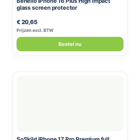
Behello iPhone 16 Plus High impact
glass screen protector
Normale prijs:
€ 20,65
Prijzen excl. BTW
Bestel nu
SoSkild iPhone 17 Pro Premium full