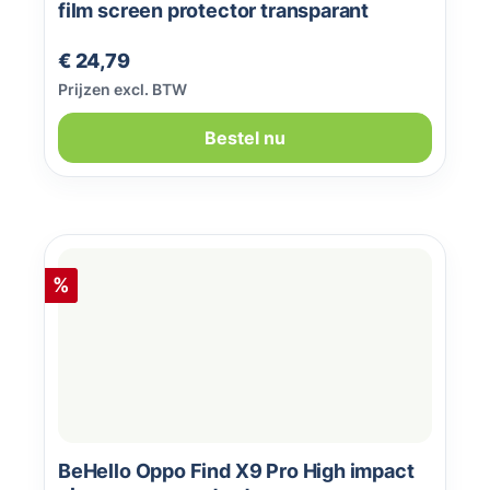
film screen protector transparant
Normale prijs:
€ 24,79
Prijzen excl. BTW
Bestel nu
Korting
%
BeHello Oppo Find X9 Pro High impact