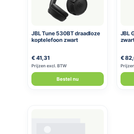
JBL Tune 530BT draadloze
JBL G
koptelefoon zwart
zwar
Normale prijs:
Norma
€ 41,31
€ 82
Prijzen excl. BTW
Prijze
Bestel nu