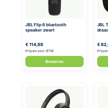
JBL Flip 6 bluetooth
JBL T
speaker zwart
draad
Normale prijs:
Norma
€ 114,88
€ 82
Prijzen excl. BTW
Prijze
Bestel nu