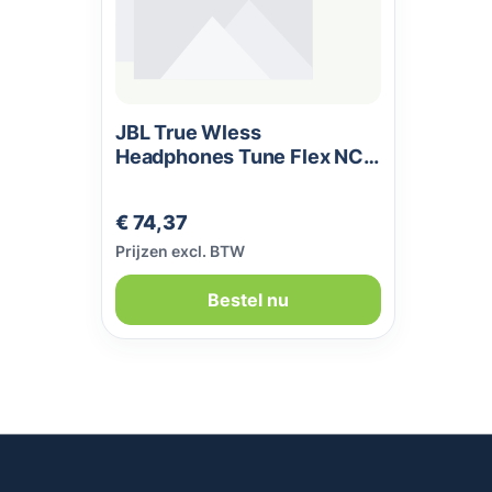
JBL True Wless
Headphones Tune Flex NC
Black
Normale prijs:
€ 74,37
Prijzen excl. BTW
Bestel nu