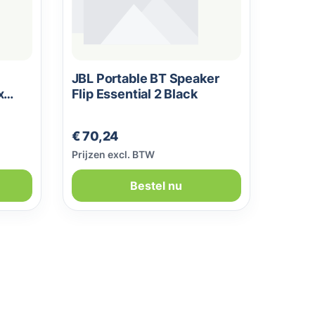
JBL Portable BT Speaker
x
Flip Essential 2 Black
Normale prijs:
€ 70,24
Prijzen excl. BTW
Bestel nu