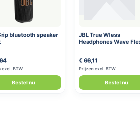
rip bluetooth speaker
JBL True Wless
t
Headphones Wave Fle
Black
le prijs:
Normale prijs:
,64
€ 66,11
n excl. BTW
Prijzen excl. BTW
Bestel nu
Bestel nu