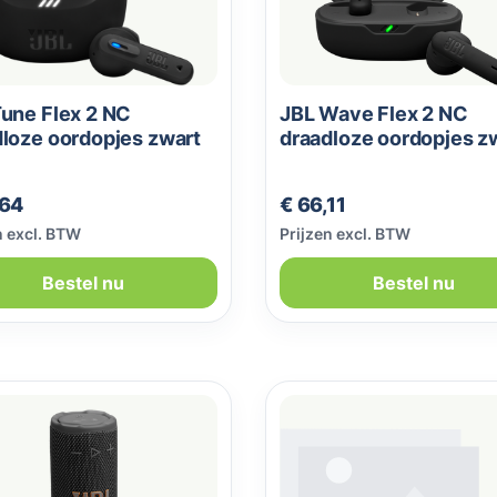
une Flex 2 NC
JBL Wave Flex 2 NC
loze oordopjes zwart
draadloze oordopjes z
le prijs:
Normale prijs:
,64
€ 66,11
n excl. BTW
Prijzen excl. BTW
Bestel nu
Bestel nu