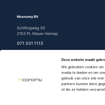
Mconomy BV
Schillingweg 50
2153 PL Nieuw-Vennep
071 331 1113
Deze website maakt gebru
We gebruiken cookies om c
2025 Mconomy all rights reserved
media te bieden en om ons
gebruik van onze site met
partners kunnen deze gege
of die ze hebben verzamel
Alle prijzen excl. 