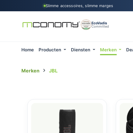
Slimme accessoires, slimme marges
 naar de hoofdinhoud
Ga naar de zoekopdracht
Ga naar de hoofdnavigatie
EcoVadis
Committed
Home
Producten
Diensten
Merken
De
Merken
JBL