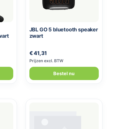
JBL GO 5 bluetooth speaker
wart
zwart
Normale prijs:
€ 41,31
Prijzen excl. BTW
Bestel nu