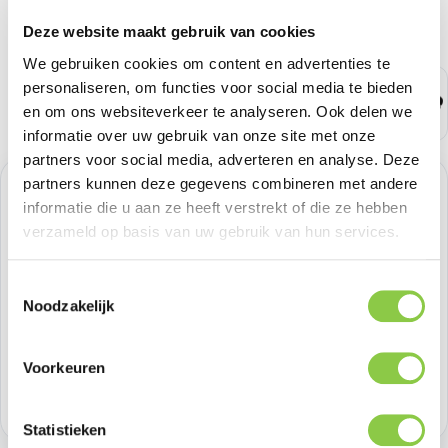
Deze website maakt gebruik van cookies
We gebruiken cookies om content en advertenties te
personaliseren, om functies voor social media te bieden
en om ons websiteverkeer te analyseren. Ook delen we
informatie over uw gebruik van onze site met onze
partners voor social media, adverteren en analyse. Deze
partners kunnen deze gegevens combineren met andere
Normale prijs:
€ 66,11
informatie die u aan ze heeft verstrekt of die ze hebben
verzameld op basis van uw gebruik van hun services.
Prijzen excl. BTW
Toestemmingsselectie
Producthoeveelheid: Voer de gewenste h
Bestel nu
Noodzakelijk
Productnummer:
JBLWFLEX2BLK
Voorkeuren
Voorraad:
10
Statistieken