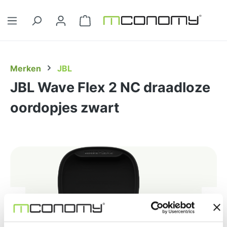
Ga naar de hoofdinhoud
Winkelwagentje bevat 0 artikelen. 
Merken
JBL
JBL Wave Flex 2 NC draadloze
oordopjes zwart
Afbeeldingengalerij overslaan