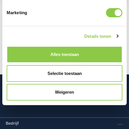
Marketing
Beschrijving
Kwalitatief geluid is nu nog makkelijker en leuker. De
Details tonen
JBL Wave Flex 2-oordopjes zijn voorzien van JBL
Pure Bass Sound, plus…
Meer
Alles toestaan
Selectie toestaan
Weigeren
Mconomy BV
Bedrijf