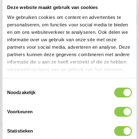
Deze website maakt gebruik van cookies
We gebruiken cookies om content en advertenties te
personaliseren, om functies voor social media te bieden
en om ons websiteverkeer te analyseren. Ook delen we
informatie over uw gebruik van onze site met onze
partners voor social media, adverteren en analyse. Deze
Normale prijs:
€ 479,33
partners kunnen deze gegevens combineren met andere
Prijzen excl. BTW
informatie die u aan ze heeft verstrekt of die ze hebben
verzameld op basis van uw gebruik van hun services.
Producthoeveelheid: Voer de gewenste h
Bestel nu
Toestemmingsselectie
Noodzakelijk
Productnummer:
APPMWW43ZMA
Voorkeuren
Voorraad:
1
Statistieken