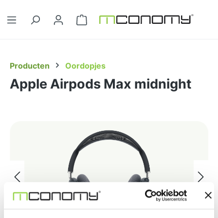
Ga naar de hoofdinhoud
Winkelwagentje bevat 0 artikelen. 
Producten
Oordopjes
Apple Airpods Max midnight
Afbeeldingengalerij overslaan