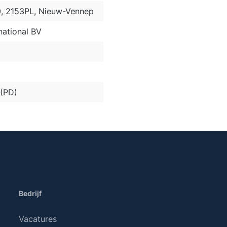
0, 2153PL, Nieuw-Vennep
ational BV
 (PD)
Bedrijf
Vacatures