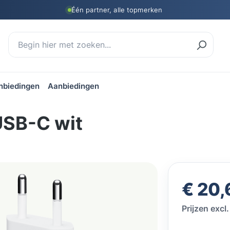
Één partner, alle topmerken
nbiedingen
Aanbiedingen
USB-C wit
Normale prij
€ 20,
Prijzen exc