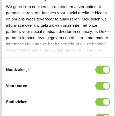
We gebruiken cookies om content en advertenties te
personaliseren, om functies voor social media te bieden
en om ons websiteverkeer te analyseren. Ook delen we
informatie over uw gebruik van onze site met onze
Normale prijs:
€ 28,92
partners voor social media, adverteren en analyse. Deze
partners kunnen deze gegevens combineren met andere
Prijzen excl. BTW
informatie die u aan ze heeft verstrekt of die ze hebben
verzameld op basis van uw gebruik van hun services.
Producthoeveelheid: Voer de gewenste h
Bestel nu
Toestemmingsselectie
Noodzakelijk
Productnummer:
APPMYQT3ZMA
Voorraad:
1
Voorkeuren
Statistieken