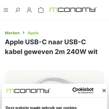
Ga naar de hoofdinhoud
Winkelwagentje bevat 0 artikelen. 
Merken
Apple
Apple USB-C naar USB-C
kabel geweven 2m 240W wit
Afbeeldingengalerij overslaan
Deze website maakt gebruik van cookies