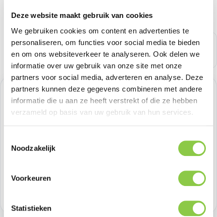
Deze website maakt gebruik van cookies
We gebruiken cookies om content en advertenties te
personaliseren, om functies voor social media te bieden
en om ons websiteverkeer te analyseren. Ook delen we
informatie over uw gebruik van onze site met onze
partners voor social media, adverteren en analyse. Deze
partners kunnen deze gegevens combineren met andere
Verkoopprijs:
€ 20,65
%
informatie die u aan ze heeft verstrekt of die ze hebben
Normale prijs:
€ 20,65
(0.01% bespaard)
verzameld op basis van uw gebruik van hun services.
Prijzen excl. BTW
Toestemmingsselectie
Producthoeveelheid: Voer de gewenste h
Bestel nu
Noodzakelijk
Productnummer:
BEHTEM00380
Voorkeuren
Voorraad:
>100
Statistieken