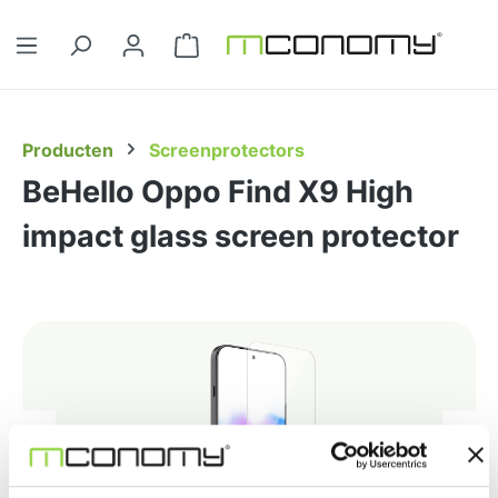
Ga naar de hoofdinhoud
Winkelwagentje bevat 0 artikelen. 
Producten
Screenprotectors
BeHello Oppo Find X9 High
impact glass screen protector
Afbeeldingengalerij overslaan