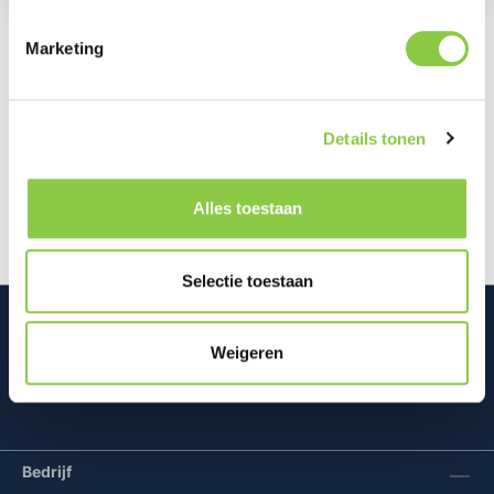
Marketing
Beschrijving
Het scherm is een van de meest kwetsbare
Details tonen
onderdelen van je smartphone en een reparatie kan
kostbaar zijn. Met deze BeHello H…
Meer
Alles toestaan
Selectie toestaan
Weigeren
Mconomy BV
Bedrijf