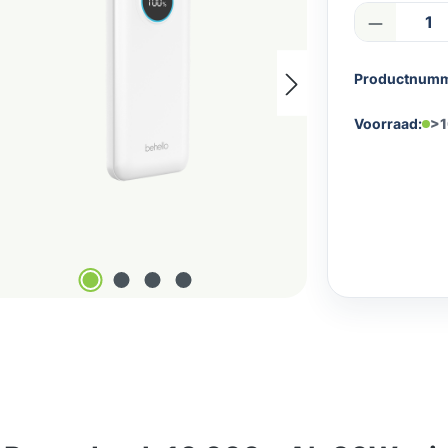
Product
Productnum
Voorraad:
>