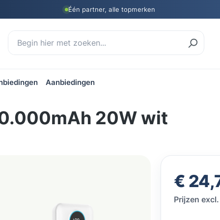
Één partner, alle topmerken
nbiedingen
Aanbiedingen
10.000mAh 20W wit
Normale prij
€ 24,
Prijzen exc