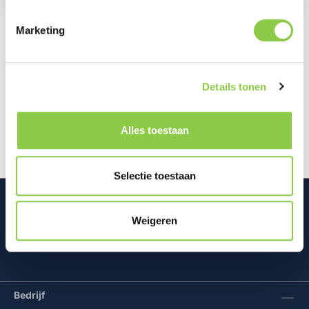
Marketing
Beschrijving
Dit flexibele Thin gel hoesje voor de Samsung
Details tonen
Galaxy S25 FE is vervaardigd uit gerecycled plastic,
waardoor je zowel je tele…
Meer
Alles toestaan
Selectie toestaan
Weigeren
Mconomy BV
Bedrijf