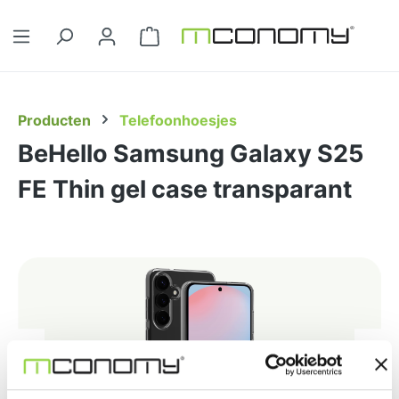
Ga naar de hoofdinhoud
Winkelwagentje bevat 0 artikelen. 
Producten
Telefoonhoesjes
BeHello Samsung Galaxy S25
FE Thin gel case transparant
Afbeeldingengalerij overslaan