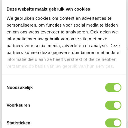
Deze website maakt gebruik van cookies
We gebruiken cookies om content en advertenties te
personaliseren, om functies voor social media te bieden
en om ons websiteverkeer te analyseren. Ook delen we
informatie over uw gebruik van onze site met onze
partners voor social media, adverteren en analyse. Deze
partners kunnen deze gegevens combineren met andere
Normale prijs:
€ 16,52
informatie die u aan ze heeft verstrekt of die ze hebben
verzameld op basis van uw gebruik van hun services.
Prijzen excl. BTW
Toestemmingsselectie
Producthoeveelheid: Voer de gewenste h
Bestel nu
Noodzakelijk
Productnummer:
BEHGEC00430
Voorkeuren
Voorraad:
>100
Statistieken