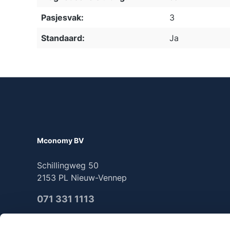
Pasjesvak:
3
Standaard:
Ja
Mconomy BV
Schillingweg 50
2153 PL Nieuw-Vennep
071 331 1113