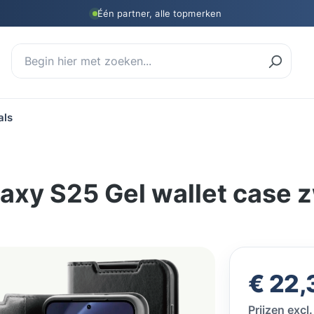
Één partner, alle topmerken
als
axy S25 Gel wallet case 
Normale prij
€ 22,
Prijzen exc