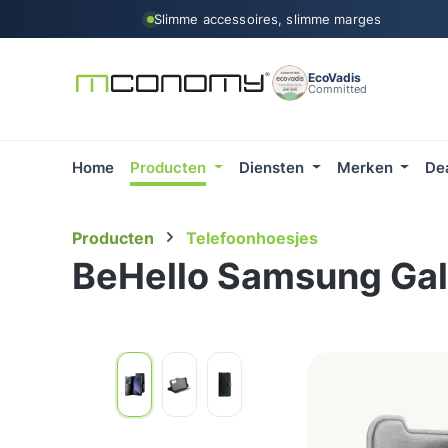
Slimme accessoires, slimme marges
 naar de hoofdinhoud
Ga naar de zoekopdracht
Ga naar de hoofdnavigatie
EcoVadis
Committed
Home
Producten
Diensten
Merken
De
Producten
Telefoonhoesjes
BeHello Samsung Gal
Afbeeldingengalerij overslaan