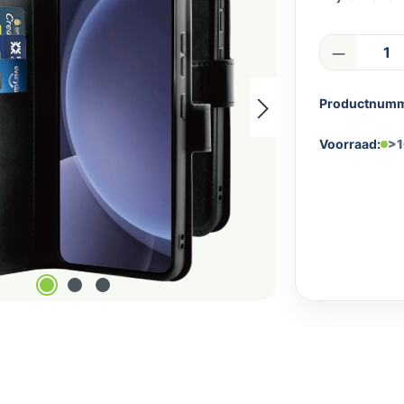
Product
Productnum
Voorraad:
>