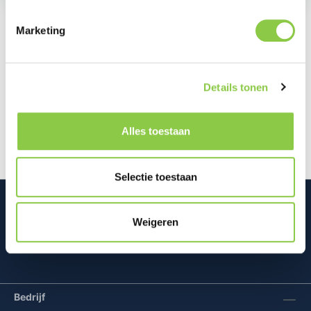
Marketing
Beschrijving
Dit BeHello Gel Wallet Hoesje beschermt zowel de
Details tonen
voor- als achterkant van je Samsung Galaxy S25+
en is vervaardigd uit flexi…
Meer
Alles toestaan
Selectie toestaan
Weigeren
Mconomy BV
Bedrijf