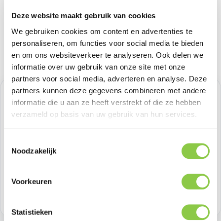
Deze website maakt gebruik van cookies
We gebruiken cookies om content en advertenties te
personaliseren, om functies voor social media te bieden
en om ons websiteverkeer te analyseren. Ook delen we
informatie over uw gebruik van onze site met onze
partners voor social media, adverteren en analyse. Deze
partners kunnen deze gegevens combineren met andere
Normale prijs:
€ 22,31
informatie die u aan ze heeft verstrekt of die ze hebben
verzameld op basis van uw gebruik van hun services.
Prijzen excl. BTW
Toestemmingsselectie
Producthoeveelheid: Voer de gewenste h
Bestel nu
Noodzakelijk
Productnummer:
BEHWAL00350
Voorkeuren
Voorraad:
50
Statistieken