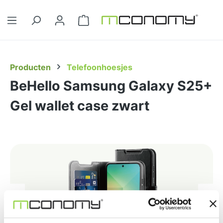
Ga naar de hoofdinhoud
Winkelwagentje bevat 0 artikelen. 
Producten
Telefoonhoesjes
BeHello Samsung Galaxy S25+
Gel wallet case zwart
Afbeeldingengalerij overslaan