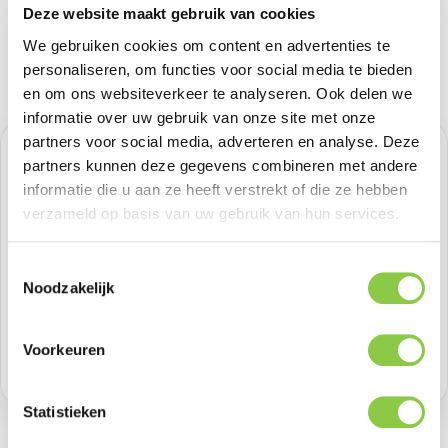
Deze website maakt gebruik van cookies
We gebruiken cookies om content en advertenties te
personaliseren, om functies voor social media te bieden
en om ons websiteverkeer te analyseren. Ook delen we
informatie over uw gebruik van onze site met onze
partners voor social media, adverteren en analyse. Deze
Verkoopprijs:
€ 23,13
%
partners kunnen deze gegevens combineren met andere
Normale prijs:
€ 23,13
(0.01% bespaard)
informatie die u aan ze heeft verstrekt of die ze hebben
Prijzen excl. BTW
verzameld op basis van uw gebruik van hun services.
Producthoeveelheid: Voer de gewenste h
Toestemmingsselectie
Bestel nu
Noodzakelijk
Productnummer:
BEHGEC00434
Voorkeuren
Voorraad:
>100
Statistieken