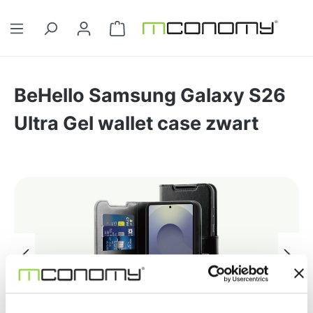
Ga naar de hoofdinhoud
Winkelwagentje bevat 0 artikelen. 
BeHello Samsung Galaxy S26
Ultra Gel wallet case zwart
Afbeeldingengalerij overslaan