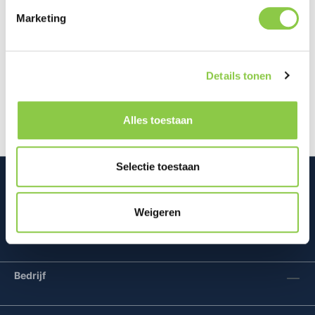
Marketing
Beschrijving
Dit BeHello Gel Wallet Hoesje beschermt zowel de
Details tonen
voor- als achterkant van je Samsung Galaxy S26
Ultra en is vervaardigd uit…
Meer
Alles toestaan
Selectie toestaan
Weigeren
Mconomy BV
Bedrijf