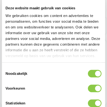
Deze website maakt gebruik van cookies
We gebruiken cookies om content en advertenties te
personaliseren, om functies voor social media te bieden
en om ons websiteverkeer te analyseren. Ook delen we
informatie over uw gebruik van onze site met onze
partners voor social media, adverteren en analyse. Deze
partners kunnen deze gegevens combineren met andere
Verkoopprijs:
€ 20,65
%
informatie die u aan ze heeft verstrekt of die ze hebben
Normale prijs:
€ 20,65
(0.01% bespaard)
verzameld op basis van uw gebruik van hun services.
Prijzen excl. BTW
Toestemmingsselectie
Producthoeveelheid: Voer de gewenste h
Noodzakelijk
Bestel nu
Productnummer:
BEHTEM00385
Voorkeuren
Voorraad:
>100
Statistieken