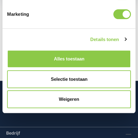
Marketing
Beschrijving
Het scherm is een van de meest kwetsbare
Details tonen
onderdelen van je smartphone en een reparatie kan
kostbaar zijn. Met deze BeHello H…
Meer
Alles toestaan
Selectie toestaan
Weigeren
Mconomy BV
Bedrijf