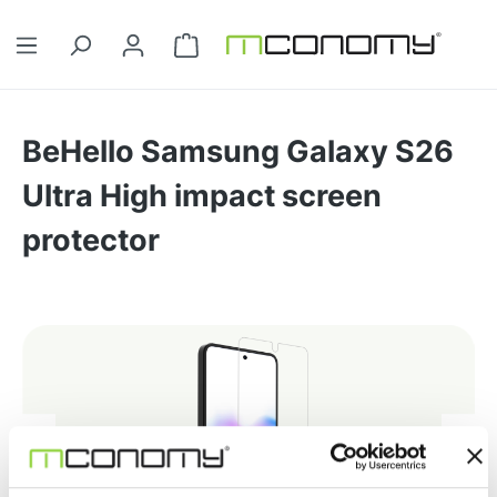
Ga naar de hoofdinhoud
Winkelwagentje bevat 0 artikelen. 
BeHello Samsung Galaxy S26
Ultra High impact screen
protector
Afbeeldingengalerij overslaan