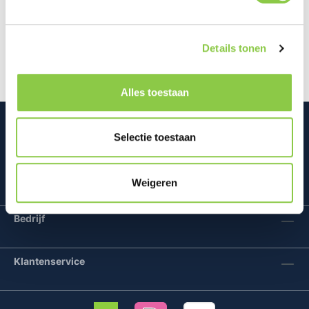
Heb jij ook zo een hekel aan vingerafdrukken op je
scherm? Dit is verleden tijd met de BeHello Cleaning
Kit. Met de BeHello…
Meer
Details tonen
Alles toestaan
Selectie toestaan
Mconomy BV
Weigeren
Bedrijf
Klantenservice