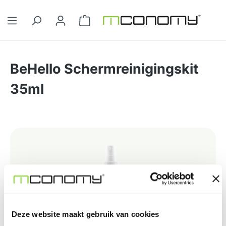
Ga naar de hoofdinhoud
Winkelwagentje bevat 0 artikelen. 
BeHello Schermreinigingskit
35ml
Afbeeldingengalerij overslaan
Deze website maakt gebruik van cookies