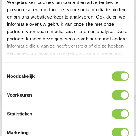
We gebruiken cookies om content en advertenties te
personaliseren, om functies voor social media te bieden
en om ons websiteverkeer te analyseren. Ook delen we
informatie over uw gebruik van onze site met onze
Normale prijs:
€ 8,26
partners voor social media, adverteren en analyse. Deze
Prijzen excl. BTW
partners kunnen deze gegevens combineren met andere
informatie die u aan ze heeft verstrekt of die ze hebben
verzameld op basis van uw gebruik van hun services.
Producthoeveelheid: Voer de gewenste h
Bestel nu
Toestemmingsselectie
Productnummer:
BEHGAD00012
Noodzakelijk
Voorraad:
>100
Voorkeuren
Statistieken
Beschrijving
Marketing