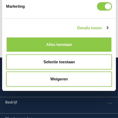
Marketing
Beschrijving
Deze BeHello Stylus pen heeft een rubberen tip en
Details tonen
is ideaal voor het maken van notities of tekeningen
op je telefoon of tabl…
Meer
Alles toestaan
Selectie toestaan
Weigeren
Mconomy BV
Bedrijf