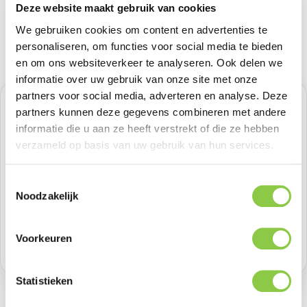
Deze website maakt gebruik van cookies
We gebruiken cookies om content en advertenties te
personaliseren, om functies voor social media te bieden
en om ons websiteverkeer te analyseren. Ook delen we
informatie over uw gebruik van onze site met onze
partners voor social media, adverteren en analyse. Deze
Normale prijs:
€ 10,74
partners kunnen deze gegevens combineren met andere
informatie die u aan ze heeft verstrekt of die ze hebben
Prijzen excl. BTW
verzameld op basis van uw gebruik van hun services.
Producthoeveelheid: Voer de gewenste h
Bestel nu
Toestemmingsselectie
Noodzakelijk
Productnummer:
BEHGAD00020
Voorkeuren
Voorraad:
>100
Statistieken