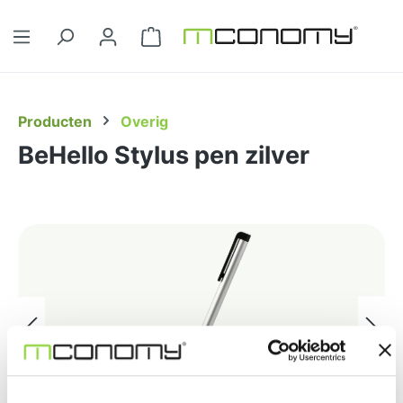
Ga naar de hoofdinhoud
Winkelwagentje bevat 0 artikelen. 
Producten
Overig
BeHello Stylus pen zilver
Afbeeldingengalerij overslaan