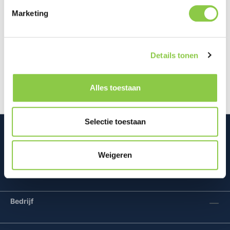
Marketing
Beschrijving
Zet je smartphone precies waar je hem nodig hebt
Details tonen
met deze magnetische smartphonehouder. De
achterzijde is voorzien van meerd…
Meer
Alles toestaan
Selectie toestaan
Weigeren
Mconomy BV
Bedrijf