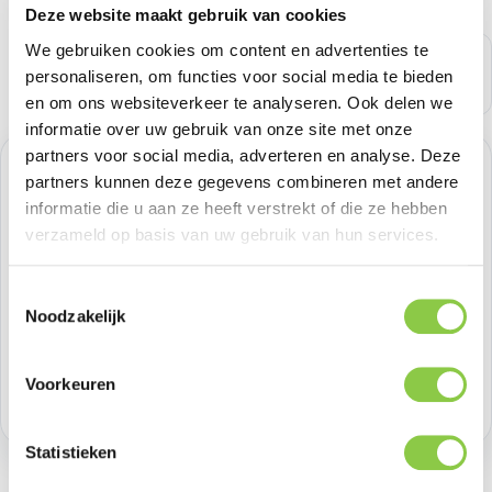
Deze website maakt gebruik van cookies
We gebruiken cookies om content en advertenties te
personaliseren, om functies voor social media te bieden
en om ons websiteverkeer te analyseren. Ook delen we
informatie over uw gebruik van onze site met onze
partners voor social media, adverteren en analyse. Deze
Normale prijs:
€ 12,39
partners kunnen deze gegevens combineren met andere
informatie die u aan ze heeft verstrekt of die ze hebben
Prijzen excl. BTW
verzameld op basis van uw gebruik van hun services.
Producthoeveelheid: Voer de gewenste h
Toestemmingsselectie
Bestel nu
Noodzakelijk
Productnummer:
BEHACH0005
Voorkeuren
Voorraad:
>100
Statistieken