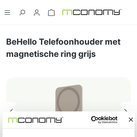
Ga naar de hoofdinhoud
Winkelwagentje bevat 0 artikelen. 
BeHello Telefoonhouder met
magnetische ring grijs
Afbeeldingengalerij overslaan