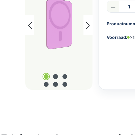
Product
Productnum
Voorraad:
>