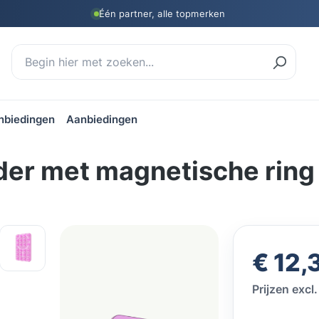
Één partner, alle topmerken
nbiedingen
Aanbiedingen
der met magnetische ring
Normale prij
€ 12,
Prijzen exc