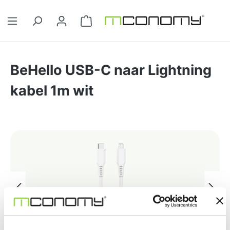
Ga naar de hoofdinhoud
Winkelwagentje bevat 0 artikelen. 
BeHello USB-C naar Lightning
kabel 1m wit
Afbeeldingengalerij overslaan