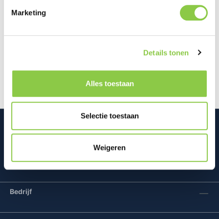
Marketing
Beschrijving
Dit is de BeHello USB-C Lightning Oplaadkabel met
Details tonen
een lengte van 1 meter, uitgevoerd in het wit. Deze
oplaadkabel is gemaakt…
Meer
Alles toestaan
Selectie toestaan
Weigeren
Mconomy BV
Bedrijf