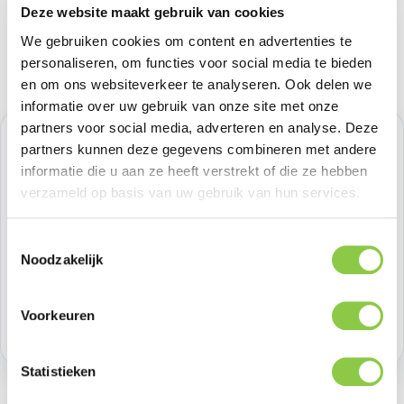
Deze website maakt gebruik van cookies
We gebruiken cookies om content en advertenties te
personaliseren, om functies voor social media te bieden
en om ons websiteverkeer te analyseren. Ook delen we
informatie over uw gebruik van onze site met onze
partners voor social media, adverteren en analyse. Deze
Normale prijs:
€ 16,52
partners kunnen deze gegevens combineren met andere
informatie die u aan ze heeft verstrekt of die ze hebben
Prijzen excl. BTW
verzameld op basis van uw gebruik van hun services.
Producthoeveelheid: Voer de gewenste h
Toestemmingsselectie
Bestel nu
Noodzakelijk
Productnummer:
BEHCBL00040
Voorkeuren
Voorraad:
>100
Statistieken