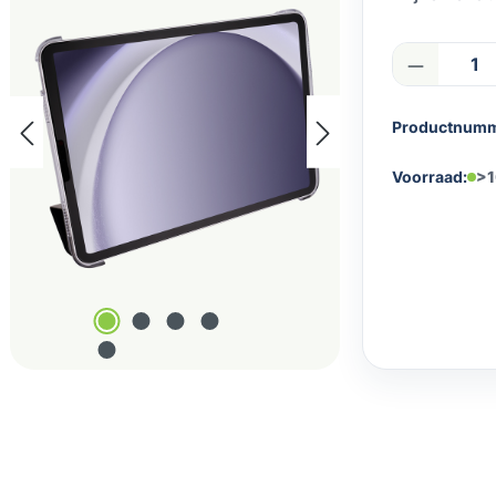
Product
Productnum
Voorraad:
>