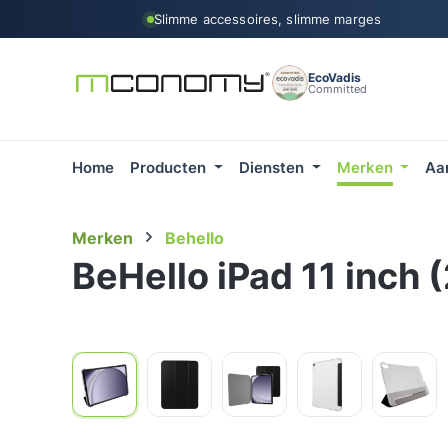
Slimme accessoires, slimme marges
 naar de hoofdinhoud
Ga naar de zoekopdracht
Ga naar de hoofdnavigatie
EcoVadis
Committed
Home
Producten
Diensten
Merken
Aa
Merken
Behello
BeHello iPad 11 inch
Afbeeldingengalerij overslaan