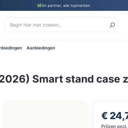
Één partner, alle topmerken
nbiedingen
Aanbiedingen
 (2026) Smart stand case 
Normale prij
€ 24,
Prijzen exc