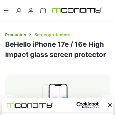
Ga naar de hoofdinhoud
Winkelwagentje bevat 0 artikelen. 
Producten
Screenprotectors
BeHello iPhone 17e / 16e High
impact glass screen protector
Afbeeldingengalerij overslaan