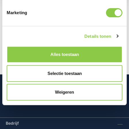
Marketing
Beschrijving
Het scherm is een van de meest kwetsbare
Details tonen
onderdelen van je smartphone en een reparatie kan
kostbaar zijn. Met deze BeHello H…
Meer
Alles toestaan
Selectie toestaan
Weigeren
Mconomy BV
Bedrijf