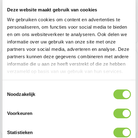
Deze website maakt gebruik van cookies
We gebruiken cookies om content en advertenties te
personaliseren, om functies voor social media te bieden
en om ons websiteverkeer te analyseren. Ook delen we
informatie over uw gebruik van onze site met onze
partners voor social media, adverteren en analyse. Deze
partners kunnen deze gegevens combineren met andere
Normale prijs:
€ 20,65
informatie die u aan ze heeft verstrekt of die ze hebben
verzameld op basis van uw gebruik van hun services.
Prijzen excl. BTW
Toestemmingsselectie
Producthoeveelheid: Voer de gewenste h
Bestel nu
Noodzakelijk
Productnummer:
BEHTEM00353
Voorkeuren
Voorraad:
>100
Statistieken