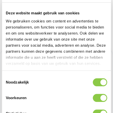
Deze website maakt gebruik van cookies
We gebruiken cookies om content en advertenties te
personaliseren, om functies voor social media te bieden
en om ons websiteverkeer te analyseren. Ook delen we
informatie over uw gebruik van onze site met onze
partners voor social media, adverteren en analyse. Deze
partners kunnen deze gegevens combineren met andere
informatie die u aan ze heeft verstrekt of die ze hebben
Normale prijs:
€ 24,79
verzameld op basis van uw gebruik van hun services.
Prijzen excl. BTW
Toestemmingsselectie
Noodzakelijk
Producthoeveelheid: Voer de gewenste h
Bestel nu
Voorkeuren
Productnummer:
BEHTEM00348
Voorraad:
48