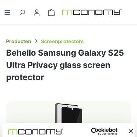
Ga naar de hoofdinhoud
Winkelwagentje bevat 0 artikelen. 
Producten
Screenprotectors
Behello Samsung Galaxy S25
Ultra Privacy glass screen
protector
Afbeeldingengalerij overslaan