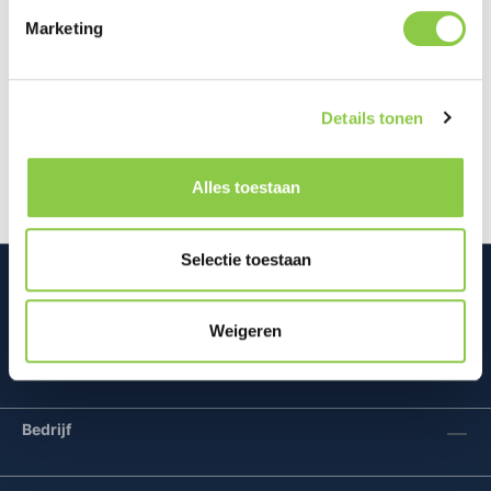
Marketing
Beschrijving
Bescherm de camera van je Samsung Galaxy S26
Details tonen
optimaal met de BeHello Camera Lens Protector.
Deze lens protector is gemaakt v…
Meer
Alles toestaan
Selectie toestaan
Weigeren
Mconomy BV
Bedrijf