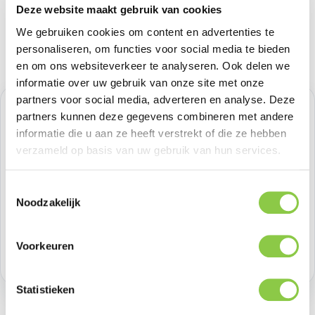
Deze website maakt gebruik van cookies
We gebruiken cookies om content en advertenties te
personaliseren, om functies voor social media te bieden
en om ons websiteverkeer te analyseren. Ook delen we
informatie over uw gebruik van onze site met onze
partners voor social media, adverteren en analyse. Deze
Normale prijs:
€ 10,74
partners kunnen deze gegevens combineren met andere
informatie die u aan ze heeft verstrekt of die ze hebben
Prijzen excl. BTW
verzameld op basis van uw gebruik van hun services.
Producthoeveelheid: Voer de gewenste h
Toestemmingsselectie
Bestel nu
Noodzakelijk
Productnummer:
BEHTEM00389
Voorkeuren
Voorraad:
>100
Statistieken