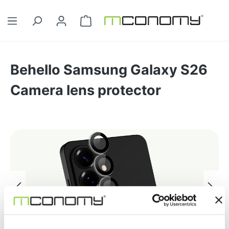
Ga naar de hoofdinhoud
Winkelwagentje bevat 0 artikelen. 
Behello Samsung Galaxy S26
Camera lens protector
Afbeeldingengalerij overslaan