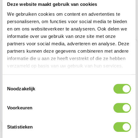
Deze website maakt gebruik van cookies
We gebruiken cookies om content en advertenties te
personaliseren, om functies voor social media te bieden
en om ons websiteverkeer te analyseren. Ook delen we
informatie over uw gebruik van onze site met onze
partners voor social media, adverteren en analyse. Deze
Normale prijs:
€ 16,52
partners kunnen deze gegevens combineren met andere
informatie die u aan ze heeft verstrekt of die ze hebben
Prijzen excl. BTW
verzameld op basis van uw gebruik van hun services.
Producthoeveelheid: Voer de gewenste h
Toestemmingsselectie
Bestel nu
Noodzakelijk
Productnummer:
BEHGEC00438
Voorkeuren
Voorraad:
>100
Statistieken