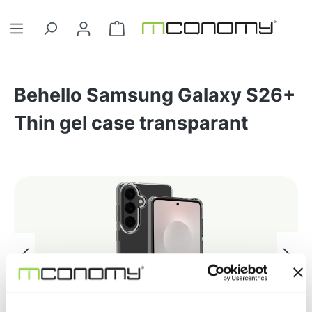
Ga naar de hoofdinhoud
Winkelwagentje bevat 0 artikelen. 
Behello Samsung Galaxy S26+
Thin gel case transparant
Afbeeldingengalerij overslaan