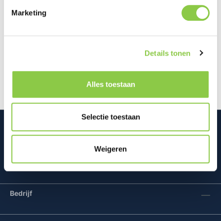
Marketing
Beschrijving
Dit flexibele Thin gel hoesje voor de Samsung
Details tonen
Galaxy S26+ is vervaardigd uit gerecycled plastic,
waardoor je zowel je telefo…
Meer
Alles toestaan
Selectie toestaan
Weigeren
Mconomy BV
Bedrijf