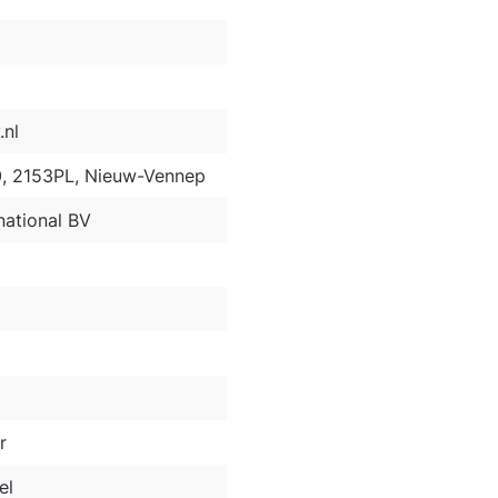
nl
0, 2153PL, Nieuw-Vennep
ational BV
r
el