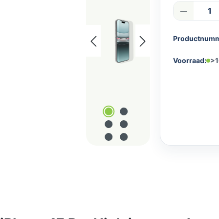
Product
Productnum
Voorraad:
>