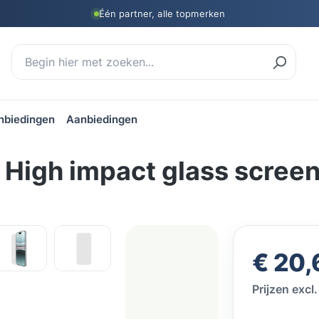
Één partner, alle topmerken
nbiedingen
Aanbiedingen
 High impact glass screen
Verkoopprijs
€ 20,
Prijzen exc