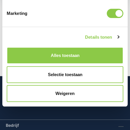
Marketing
Beschrijving
Bescherm je iPhone 17 Pro Max met de BeHello
Details tonen
Magsafe Clear Case. Dit transparante hoesje
behoudt het stijlvolle design van j…
Meer
Alles toestaan
Selectie toestaan
Weigeren
Mconomy BV
Bedrijf