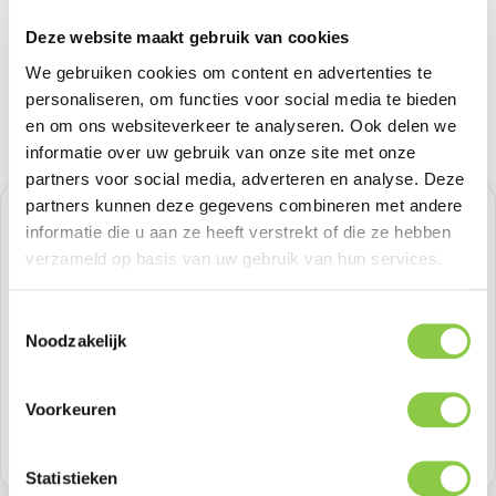
Deze website maakt gebruik van cookies
We gebruiken cookies om content en advertenties te
personaliseren, om functies voor social media te bieden
en om ons websiteverkeer te analyseren. Ook delen we
informatie over uw gebruik van onze site met onze
partners voor social media, adverteren en analyse. Deze
partners kunnen deze gegevens combineren met andere
Verkoopprijs:
€ 20,65
%
informatie die u aan ze heeft verstrekt of die ze hebben
Normale prijs:
€ 20,65
(0.01% bespaard)
verzameld op basis van uw gebruik van hun services.
Prijzen excl. BTW
Toestemmingsselectie
Producthoeveelheid: Voer de gewenste h
Noodzakelijk
Bestel nu
Productnummer:
BEHBAC00171
Voorkeuren
Voorraad:
>100
Statistieken