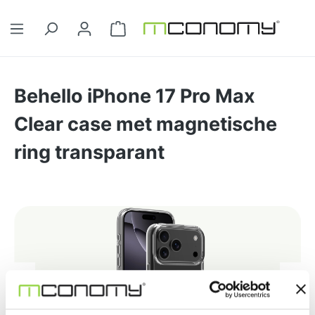
Ga naar de hoofdinhoud
Winkelwagentje bevat 0 artikelen. 
Behello iPhone 17 Pro Max
Clear case met magnetische
ring transparant
Afbeeldingengalerij overslaan