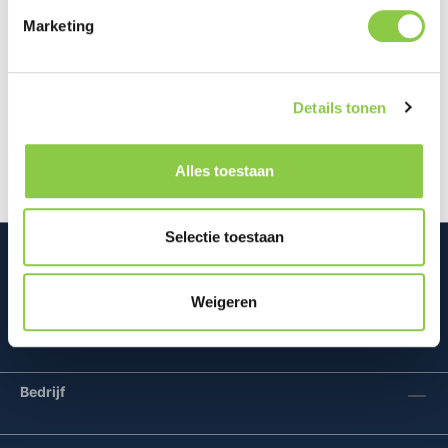
Marketing
Beschrijving
Het scherm is een van de meest kwetsbare
Details tonen
onderdelen van je smartphone en een reparatie kan
kostbaar zijn. Met deze BeHello H…
Meer
Alles toestaan
Selectie toestaan
Weigeren
Mconomy BV
Bedrijf