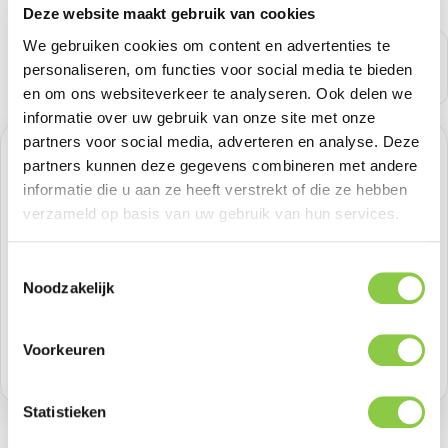
Deze website maakt gebruik van cookies
We gebruiken cookies om content en advertenties te
personaliseren, om functies voor social media te bieden
en om ons websiteverkeer te analyseren. Ook delen we
informatie over uw gebruik van onze site met onze
partners voor social media, adverteren en analyse. Deze
Verkoopprijs:
€ 20,65
%
partners kunnen deze gegevens combineren met andere
Normale prijs:
€ 20,65
(0.01% bespaard)
informatie die u aan ze heeft verstrekt of die ze hebben
Prijzen excl. BTW
verzameld op basis van uw gebruik van hun services.
Producthoeveelheid: Voer de gewenste h
Toestemmingsselectie
Bestel nu
Noodzakelijk
Productnummer:
BEHTEM00363
Voorkeuren
Voorraad:
>100
Statistieken