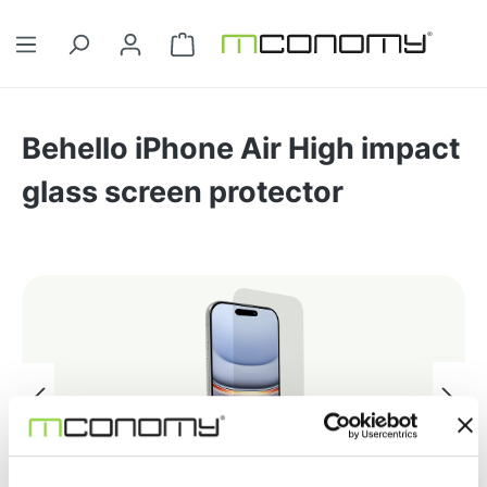
Ga naar de hoofdinhoud
Winkelwagentje bevat 0 artikelen. 
Behello iPhone Air High impact
glass screen protector
Afbeeldingengalerij overslaan