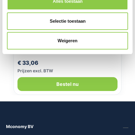
Alles toestaan
Selectie toestaan
Favolt Site Watch Puck Silver
Weigeren
Normale prijs:
€ 33,06
Prijzen excl. BTW
Bestel nu
Mconomy BV