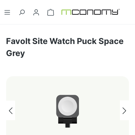
Ga naar de hoofdinhoud
Winkelwagentje bevat 0 artikelen. 
Favolt Site Watch Puck Space
Grey
Afbeeldingengalerij overslaan