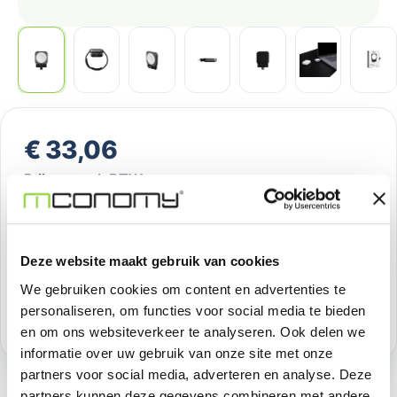
Normale prijs:
€ 33,06
Prijzen excl. BTW
Producthoeveelheid: Voer de gewenste h
Bestel nu
Deze website maakt gebruik van cookies
Productnummer:
FV92746495
We gebruiken cookies om content en advertenties te
personaliseren, om functies voor social media te bieden
Voorraad:
5
en om ons websiteverkeer te analyseren. Ook delen we
informatie over uw gebruik van onze site met onze
partners voor social media, adverteren en analyse. Deze
partners kunnen deze gegevens combineren met andere