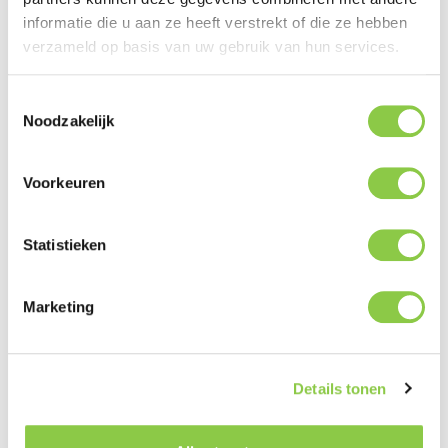
informatie die u aan ze heeft verstrekt of die ze hebben
verzameld op basis van uw gebruik van hun services.
Beschrijving
Apple MFi gecertificeerd Voorzien van een
Toestemmingsselectie
ingebouwde magnetische oplaadmodule om je
Noodzakelijk
Apple Watch of AirPods op volle snelheid…
Meer
Voorkeuren
Statistieken
Productgalerij overslaan
Related
Marketing
Details tonen