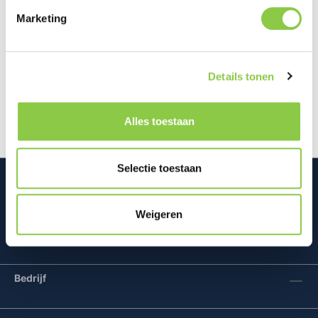
Marketing
Beschrijving
De Golla Neoprene Laptop Sleeve biedt niet alleen
Details tonen
bescherming voor je laptop, maar ook voor je
dagelijkse essentials. Met ee…
Meer
Alles toestaan
Selectie toestaan
Weigeren
Mconomy BV
Bedrijf