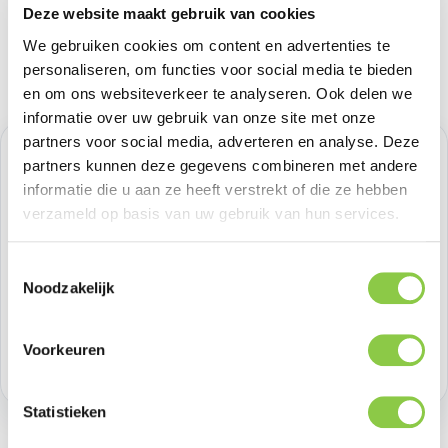
Deze website maakt gebruik van cookies
We gebruiken cookies om content en advertenties te
personaliseren, om functies voor social media te bieden
en om ons websiteverkeer te analyseren. Ook delen we
informatie over uw gebruik van onze site met onze
partners voor social media, adverteren en analyse. Deze
Normale prijs:
€ 33,05
partners kunnen deze gegevens combineren met andere
informatie die u aan ze heeft verstrekt of die ze hebben
Prijzen excl. BTW
verzameld op basis van uw gebruik van hun services.
Producthoeveelheid: Voer de gewenste h
Toestemmingsselectie
Bestel nu
Noodzakelijk
Productnummer:
GOL601659
Voorkeuren
Voorraad:
10
Statistieken