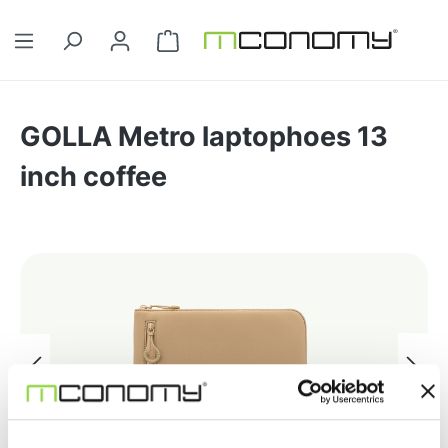
Ga naar de hoofdinhoud
Winkelwagentje bevat 0 artikelen. 
GOLLA Metro laptophoes 13
inch coffee
Afbeeldingengalerij overslaan