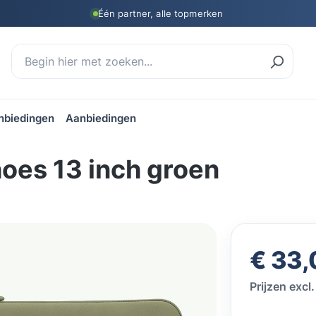
Één partner, alle topmerken
nbiedingen
Aanbiedingen
oes 13 inch groen
Normale prij
€ 33,
Prijzen exc