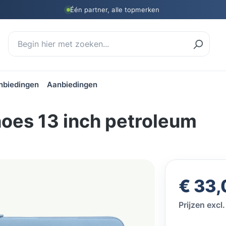
Één partner, alle topmerken
nbiedingen
Aanbiedingen
oes 13 inch petroleum
Normale prij
€ 33,
Prijzen exc