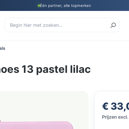
Één partner, alle topmerken
als
es 13 pastel lilac
Normale prij
€ 33,
Prijzen exc