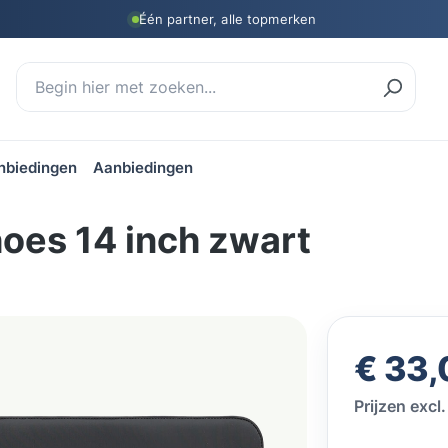
Één partner, alle topmerken
nbiedingen
Aanbiedingen
oes 14 inch zwart
Normale prij
€ 33,
Prijzen exc