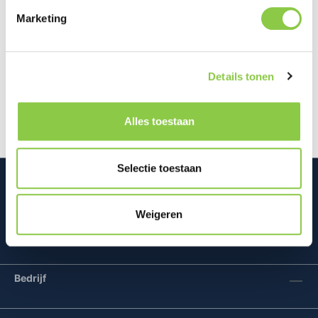
Marketing
Beschrijving
De Golla Neoprene Laptop Sleeve biedt niet alleen
Details tonen
bescherming voor je laptop, maar ook voor je
dagelijkse essentials. Met ee…
Meer
Alles toestaan
Selectie toestaan
Weigeren
Mconomy BV
Bedrijf