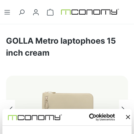
Ga naar de hoofdinhoud
Winkelwagentje bevat 0 artikelen. 
GOLLA Metro laptophoes 15
inch cream
Afbeeldingengalerij overslaan