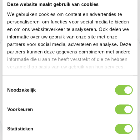
Deze website maakt gebruik van cookies
We gebruiken cookies om content en advertenties te
personaliseren, om functies voor social media te bieden
en om ons websiteverkeer te analyseren. Ook delen we
informatie over uw gebruik van onze site met onze
partners voor social media, adverteren en analyse. Deze
Normale prijs:
€ 33,05
partners kunnen deze gegevens combineren met andere
informatie die u aan ze heeft verstrekt of die ze hebben
Prijzen excl. BTW
verzameld op basis van uw gebruik van hun services.
Producthoeveelheid: Voer de gewenste h
Toestemmingsselectie
Bestel nu
Noodzakelijk
Productnummer:
GOL601664
Voorkeuren
Voorraad:
10
Statistieken