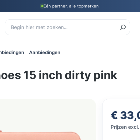
Één partner, alle topmerken
nbiedingen
Aanbiedingen
es 15 inch dirty pink
Normale prij
€ 33,
Prijzen exc