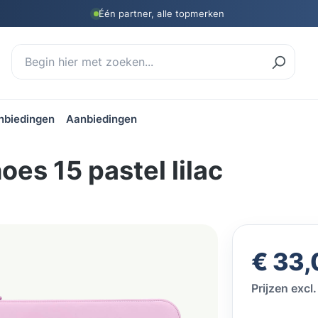
Één partner, alle topmerken
nbiedingen
Aanbiedingen
es 15 pastel lilac
Normale prij
€ 33,
Prijzen exc