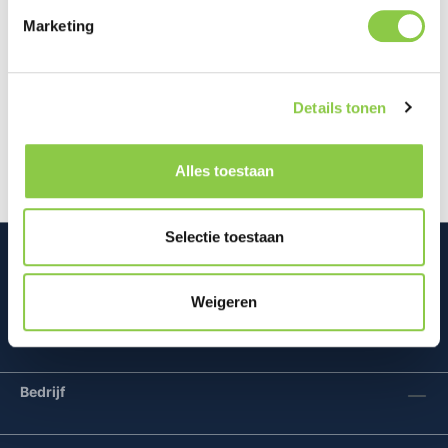
Marketing
Beschrijving
Ervaar ultiem comfort en gebruiksgemak met de
Details tonen
Golla Orion rugtas. Deze premium rugtas is
ontworpen voor reizigers en profess…
Meer
Alles toestaan
Selectie toestaan
Weigeren
Mconomy BV
Bedrijf