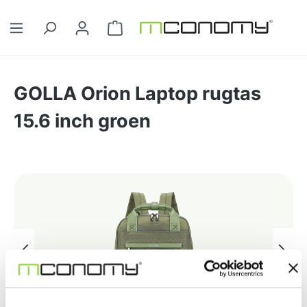
Ga naar de hoofdinhoud
Winkelwagentje bevat 0 artikelen. 
GOLLA Orion Laptop rugtas
15.6 inch groen
Afbeeldingengalerij overslaan