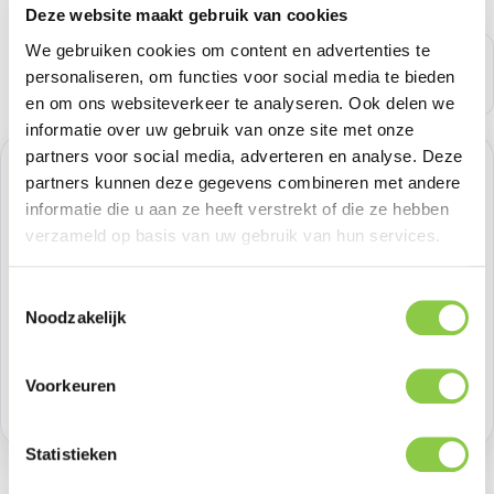
Deze website maakt gebruik van cookies
We gebruiken cookies om content en advertenties te
personaliseren, om functies voor social media te bieden
en om ons websiteverkeer te analyseren. Ook delen we
informatie over uw gebruik van onze site met onze
partners voor social media, adverteren en analyse. Deze
Normale prijs:
€ 49,58
partners kunnen deze gegevens combineren met andere
informatie die u aan ze heeft verstrekt of die ze hebben
Prijzen excl. BTW
verzameld op basis van uw gebruik van hun services.
Producthoeveelheid: Voer de gewenste h
Toestemmingsselectie
Bestel nu
Noodzakelijk
Productnummer:
GOL601675
Voorkeuren
Voorraad:
9
Statistieken