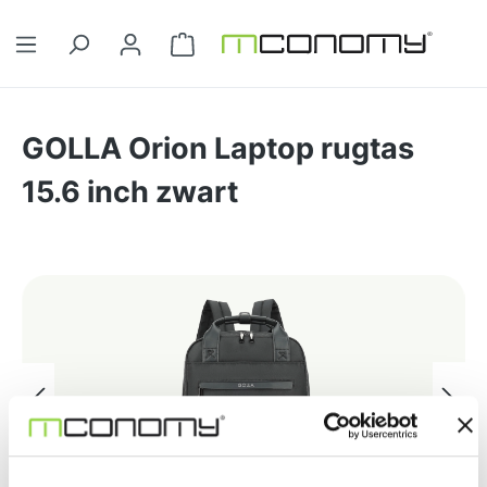
Ga naar de hoofdinhoud
Winkelwagentje bevat 0 artikelen. 
GOLLA Orion Laptop rugtas
15.6 inch zwart
Afbeeldingengalerij overslaan