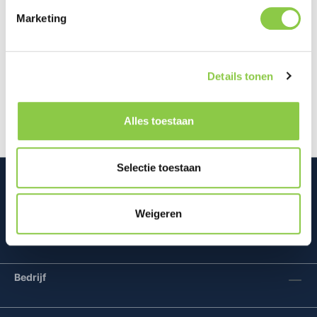
Marketing
Beschrijving
Ervaar ultiem comfort en gebruiksgemak met de
Details tonen
Golla Orion rugtas. Deze premium rugtas is
ontworpen voor reizigers en profess…
Meer
Alles toestaan
Selectie toestaan
Weigeren
Mconomy BV
Bedrijf