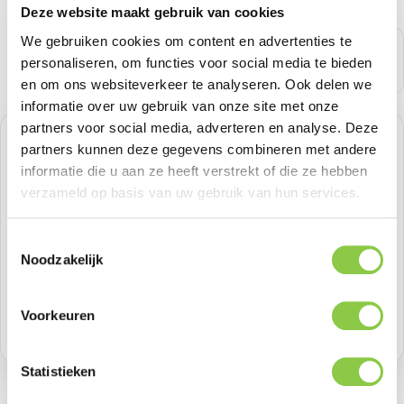
Deze website maakt gebruik van cookies
We gebruiken cookies om content en advertenties te
personaliseren, om functies voor social media te bieden
en om ons websiteverkeer te analyseren. Ook delen we
informatie over uw gebruik van onze site met onze
partners voor social media, adverteren en analyse. Deze
Normale prijs:
€ 49,58
partners kunnen deze gegevens combineren met andere
informatie die u aan ze heeft verstrekt of die ze hebben
Prijzen excl. BTW
verzameld op basis van uw gebruik van hun services.
Producthoeveelheid: Voer de gewenste h
Toestemmingsselectie
Bestel nu
Noodzakelijk
Productnummer:
GOL601674
Voorkeuren
Voorraad:
9
Statistieken