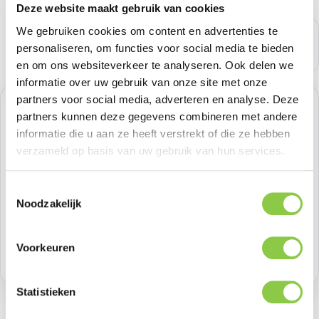
Deze website maakt gebruik van cookies
We gebruiken cookies om content en advertenties te
personaliseren, om functies voor social media te bieden
en om ons websiteverkeer te analyseren. Ook delen we
informatie over uw gebruik van onze site met onze
partners voor social media, adverteren en analyse. Deze
Normale prijs:
€ 123,96
partners kunnen deze gegevens combineren met andere
informatie die u aan ze heeft verstrekt of die ze hebben
Prijzen excl. BTW
verzameld op basis van uw gebruik van hun services.
Producthoeveelheid: Voer de gewenste h
Bestel nu
Toestemmingsselectie
Noodzakelijk
Productnummer:
GOOGA06155-EU
Voorkeuren
Voorraad:
7
Statistieken