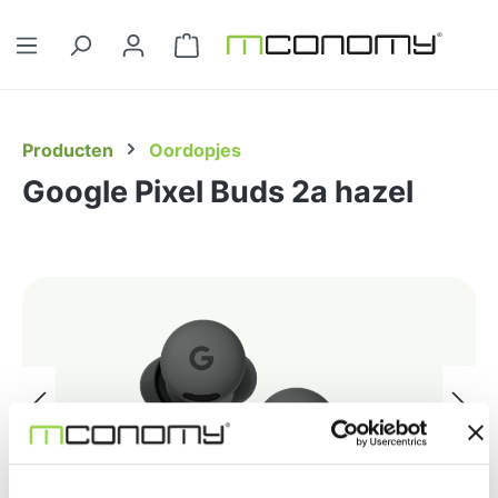
Ga naar de hoofdinhoud
Winkelwagentje bevat 0 artikelen. 
Producten
Oordopjes
Google Pixel Buds 2a hazel
Afbeeldingengalerij overslaan