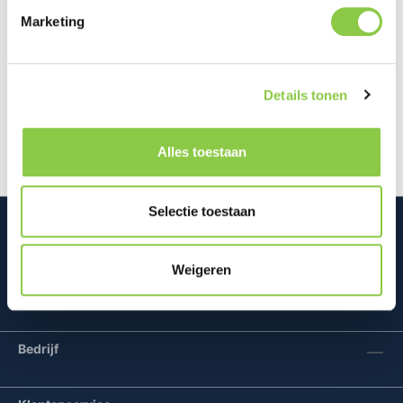
Marketing
Beschrijving
De Pixel Buds 2a zijn geïnspireerd op het
Details tonen
toonaangevende ontwerp van de Pixel Buds Pro 2
en zijn klein en licht met helder g…
Meer
Alles toestaan
Selectie toestaan
Weigeren
Mconomy BV
Bedrijf