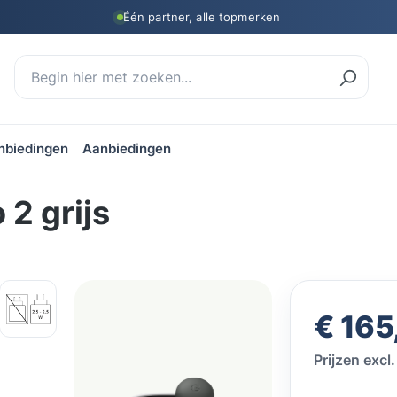
Één partner, alle topmerken
nbiedingen
Aanbiedingen
 2 grijs
Normale prij
€ 165
Prijzen exc