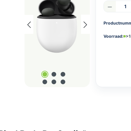
Product
Productnum
Voorraad:
>