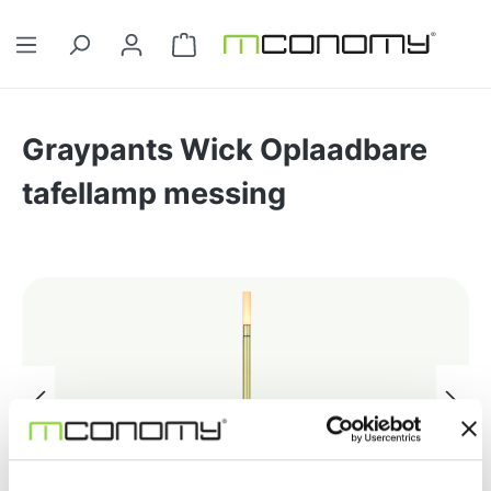
Ga naar de hoofdinhoud
Winkelwagentje bevat 0 artikelen. 
Graypants Wick Oplaadbare
tafellamp messing
Afbeeldingengalerij overslaan