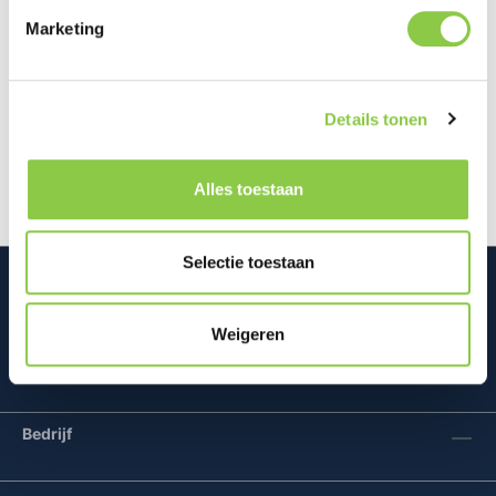
Marketing
Beschrijving
Graypants Wick is een draagbare designlamp die
Details tonen
sfeer en gebruiksgemak combineert. Het warme
licht zorgt direct voor een geze…
Meer
Alles toestaan
Selectie toestaan
Weigeren
Mconomy BV
Bedrijf