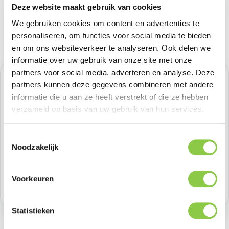
Deze website maakt gebruik van cookies
We gebruiken cookies om content en advertenties te
personaliseren, om functies voor social media te bieden
en om ons websiteverkeer te analyseren. Ook delen we
informatie over uw gebruik van onze site met onze
partners voor social media, adverteren en analyse. Deze
Normale prijs:
€ 131,40
partners kunnen deze gegevens combineren met andere
informatie die u aan ze heeft verstrekt of die ze hebben
Prijzen excl. BTW
verzameld op basis van uw gebruik van hun services.
Producthoeveelheid: Voer de gewenste h
Toestemmingsselectie
Bestel nu
Noodzakelijk
Productnummer:
GRAGP2043-B
Voorkeuren
Voorraad:
12
Statistieken