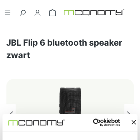
Ga naar de hoofdinhoud
Winkelwagentje bevat 0 artikelen. 
JBL Flip 6 bluetooth speaker
zwart
Afbeeldingengalerij overslaan