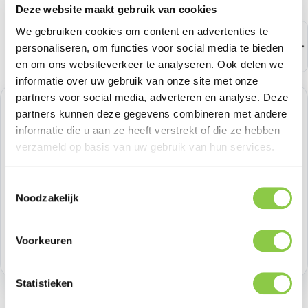
Deze website maakt gebruik van cookies
We gebruiken cookies om content en advertenties te
personaliseren, om functies voor social media te bieden
en om ons websiteverkeer te analyseren. Ook delen we
informatie over uw gebruik van onze site met onze
partners voor social media, adverteren en analyse. Deze
Normale prijs:
€ 114,88
partners kunnen deze gegevens combineren met andere
informatie die u aan ze heeft verstrekt of die ze hebben
Prijzen excl. BTW
verzameld op basis van uw gebruik van hun services.
Producthoeveelheid: Voer de gewenste h
Toestemmingsselectie
Bestel nu
Noodzakelijk
Productnummer:
JBLFLIP6BLKEU
Voorkeuren
Voorraad:
46
Statistieken