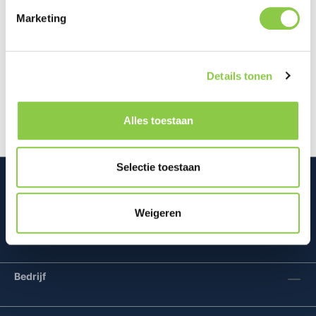
Marketing
Beschrijving
Opvallend geluid voor elk avontuurJouw avontuur.
Details tonen
Jouw soundtrack. De opvallende JBL Flip 6 levert
krachtige en heldere JBL O…
Meer
Alles toestaan
Selectie toestaan
Weigeren
Mconomy BV
Bedrijf