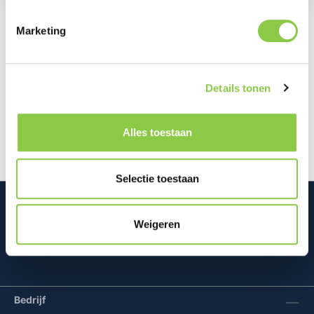
Marketing
Beschrijving
De Klik&Klaar hoezen voor de nieuwe Odido
Details tonen
Klik&Klaar modem zijn ontworpen door een
samenwerking tussen Studio Truly…
Meer
Alles toestaan
Selectie toestaan
Weigeren
Mconomy BV
Bedrijf