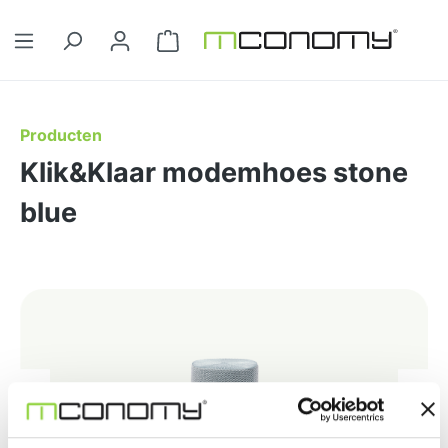
Ga naar de hoofdinhoud
Winkelwagentje bevat 0 artikelen. 
Producten
Klik&Klaar modemhoes stone
blue
Afbeeldingengalerij overslaan