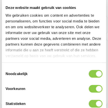
Deze website maakt gebruik van cookies
We gebruiken cookies om content en advertenties te
personaliseren, om functies voor social media te bieden
en om ons websiteverkeer te analyseren. Ook delen we
informatie over uw gebruik van onze site met onze
partners voor social media, adverteren en analyse. Deze
partners kunnen deze gegevens combineren met andere
Normale prijs:
€ 20,65
informatie die u aan ze heeft verstrekt of die ze hebben
verzameld op basis van uw gebruik van hun services.
Prijzen excl. BTW
Toestemmingsselectie
Producthoeveelheid: Voer de gewenste h
Bestel nu
Noodzakelijk
Productnummer:
SS-ODIDO-BLUE
Voorkeuren
Voorraad:
7
Statistieken