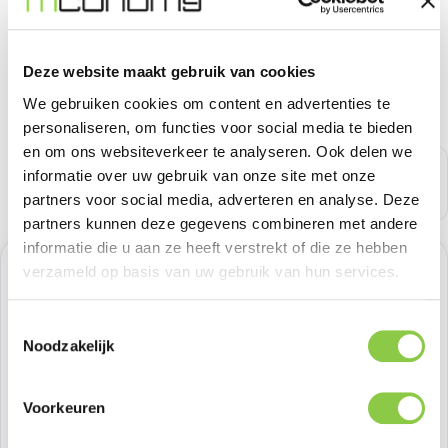
Deze website maakt gebruik van cookies
We gebruiken cookies om content en advertenties te
personaliseren, om functies voor social media te bieden
en om ons websiteverkeer te analyseren. Ook delen we
informatie over uw gebruik van onze site met onze
partners voor social media, adverteren en analyse. Deze
partners kunnen deze gegevens combineren met andere
informatie die u aan ze heeft verstrekt of die ze hebben
verzameld op basis van uw gebruik van hun services.
Normale prijs:
€ 148,75
Prijzen excl. BTW
Toestemmingsselectie
Noodzakelijk
Producthoeveelheid: Voer de gewenste h
Bestel nu
Voorkeuren
Productnummer:
LOG-920-011441