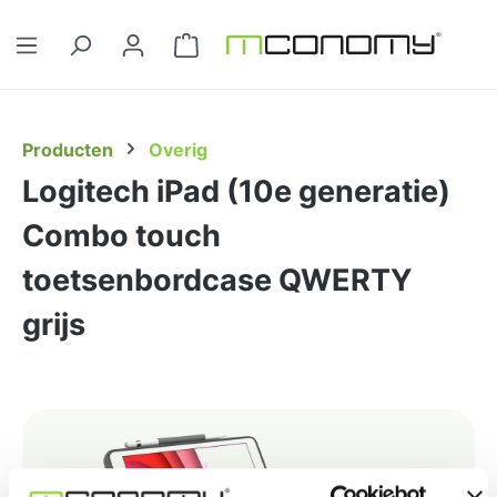
Ga naar de hoofdinhoud
Winkelwagentje bevat 0 artikelen. 
Producten
Overig
Logitech iPad (10e generatie)
Combo touch
toetsenbordcase QWERTY
grijs
Afbeeldingengalerij overslaan