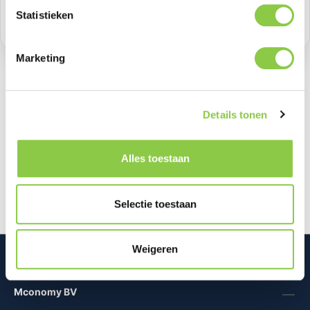
Statistieken
Voorraad:
20
Marketing
Details tonen
Beschrijving
Maak kennis met de Combo Touch voor iPad (10e
generatie). Deze case verandert jouw iPad in een
Alles toestaan
veelzijdig werkstation, ideaa…
Meer
Selectie toestaan
Weigeren
Mconomy BV