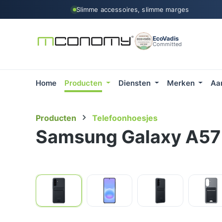
Slimme accessoires, slimme marges
 naar de hoofdinhoud
Ga naar de zoekopdracht
Ga naar de hoofdnavigatie
EcoVadis
Committed
Home
Producten
Diensten
Merken
Aa
Producten
Telefoonhoesjes
Samsung Galaxy A57 
Afbeeldingengalerij overslaan