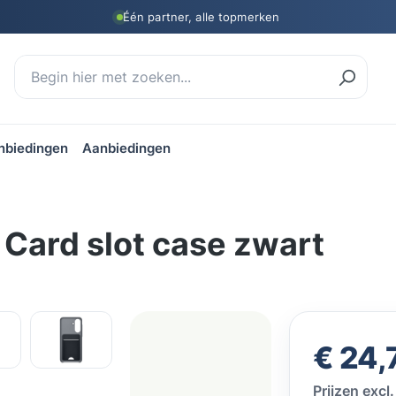
Één partner, alle topmerken
nbiedingen
Aanbiedingen
Card slot case zwart
Normale prij
€ 24,
Prijzen exc