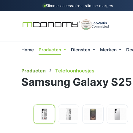
Slimme accessoires, slimme marges
 naar de hoofdinhoud
Ga naar de zoekopdracht
Ga naar de hoofdnavigatie
EcoVadis
Committed
Home
Producten
Diensten
Merken
De
Producten
Telefoonhoesjes
Samsung Galaxy S25 U
Afbeeldingengalerij overslaan