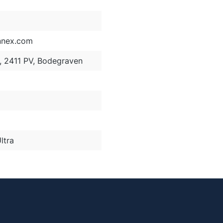
nnex.com
2, 2411 PV, Bodegraven
ltra