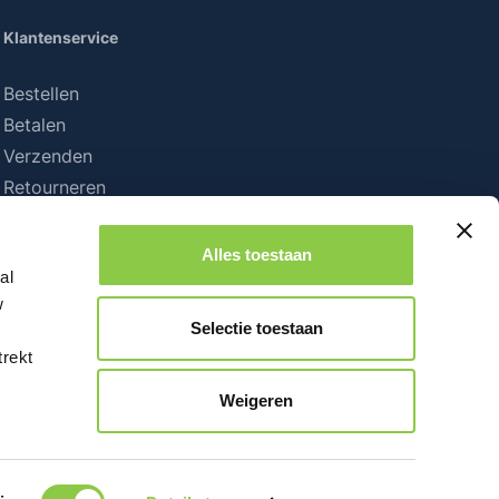
Klantenservice
Bestellen
Betalen
Verzenden
Retourneren
Alles toestaan
al
w
Selectie toestaan
trekt
Weigeren
iet anders vermeld.