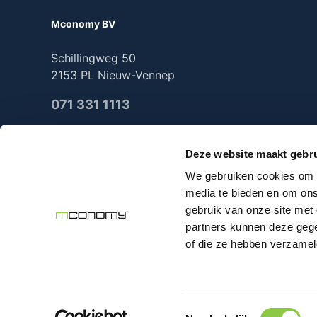
Mconomy BV
Schillingweg 50
2153 PL Nieuw-Vennep
071 331 1113
Deze website maakt gebru
We gebruiken cookies om c
2025 Mconomy all rights reserved
media te bieden en om ons
gebruik van onze site met
partners kunnen deze gege
of die ze hebben verzamel
Alle prijzen excl. 
Toestemmingsselectie