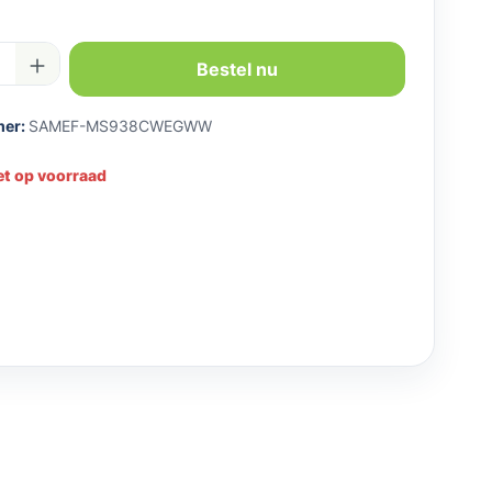
hoeveelheid: Voer de gewenste hoeveelh
Bestel nu
mer:
SAMEF-MS938CWEGWW
et op voorraad