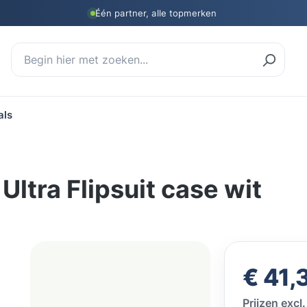
Één partner, alle topmerken
als
ltra Flipsuit case wit
Normale prij
€ 41,
Prijzen exc