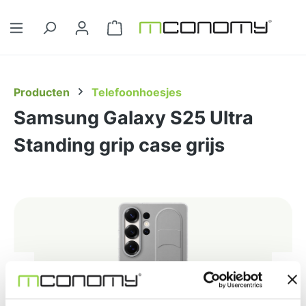
Ga naar de hoofdinhoud
Winkelwagentje bevat 0 artikelen. 
Producten
Telefoonhoesjes
Samsung Galaxy S25 Ultra
Standing grip case grijs
Afbeeldingengalerij overslaan