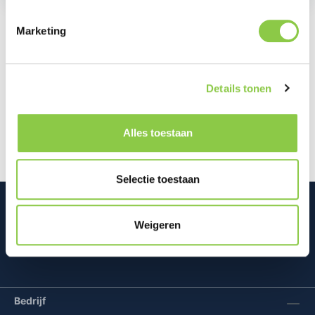
Marketing
Beschrijving
Je kunt dit Standing Grip hoesje voor de Samsung
Details tonen
Galaxy S25 Ultra gebruiken om je telefoon stevig
vast te houden of als uitk…
Meer
Alles toestaan
Selectie toestaan
Weigeren
Mconomy BV
Bedrijf