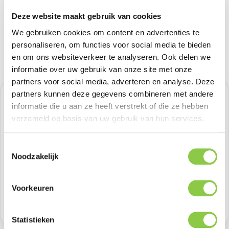
Deze website maakt gebruik van cookies
We gebruiken cookies om content en advertenties te
personaliseren, om functies voor social media te bieden
en om ons websiteverkeer te analyseren. Ook delen we
informatie over uw gebruik van onze site met onze
partners voor social media, adverteren en analyse. Deze
partners kunnen deze gegevens combineren met andere
Normale prijs:
€ 45,45
informatie die u aan ze heeft verstrekt of die ze hebben
verzameld op basis van uw gebruik van hun services.
Prijzen excl. BTW
Toestemmingsselectie
Producthoeveelheid: Voer de gewenste h
Bestel nu
Noodzakelijk
Productnummer:
SAMEF-GS938CJEGWW
Voorkeuren
Voorraad:
Niet op voorraad
Statistieken