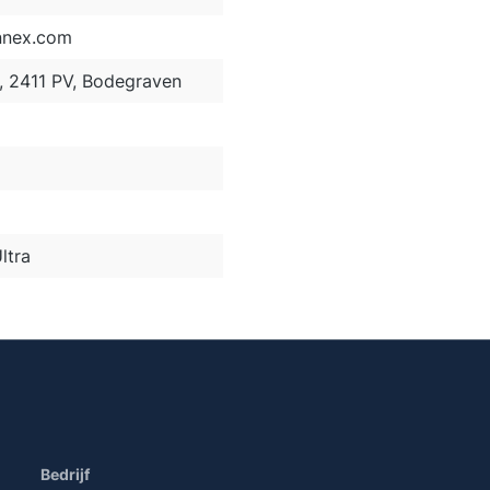
nnex.com
2, 2411 PV, Bodegraven
ltra
Bedrijf