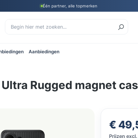
Één partner, alle topmerken
nbiedingen
Aanbiedingen
Ultra Rugged magnet cas
Normale prij
€ 49,
Prijzen exc