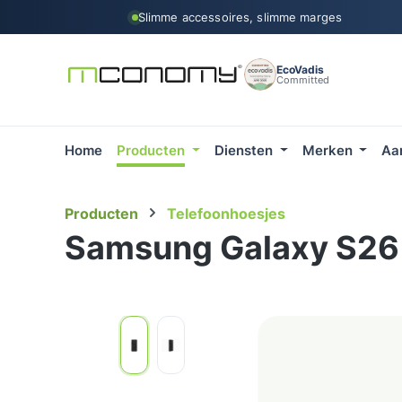
Slimme accessoires, slimme marges
 naar de hoofdinhoud
Ga naar de zoekopdracht
Ga naar de hoofdnavigatie
EcoVadis
Committed
Home
Producten
Diensten
Merken
Aa
Producten
Telefoonhoesjes
Samsung Galaxy S26 
Afbeeldingengalerij overslaan