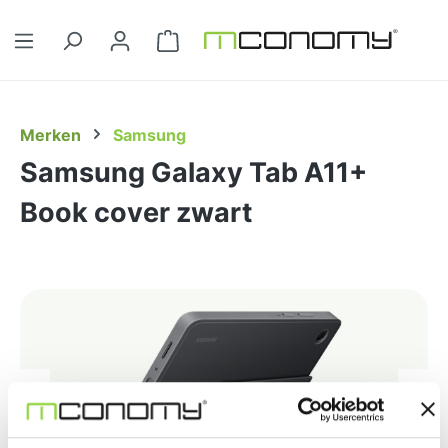
Ga naar de hoofdinhoud
Winkelwagentje bevat 0 artikelen. 
Merken
Samsung
Samsung Galaxy Tab A11+
Book cover zwart
Afbeeldingengalerij overslaan