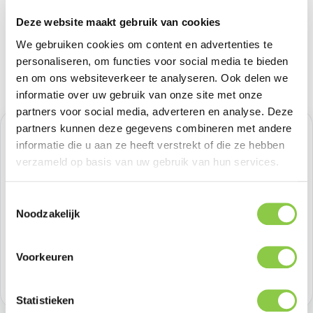
Deze website maakt gebruik van cookies
We gebruiken cookies om content en advertenties te
personaliseren, om functies voor social media te bieden
en om ons websiteverkeer te analyseren. Ook delen we
informatie over uw gebruik van onze site met onze
partners voor social media, adverteren en analyse. Deze
partners kunnen deze gegevens combineren met andere
Normale prijs:
€ 45,45
informatie die u aan ze heeft verstrekt of die ze hebben
verzameld op basis van uw gebruik van hun services.
Prijzen excl. BTW
Toestemmingsselectie
Producthoeveelheid: Voer de gewenste h
Bestel nu
Noodzakelijk
Productnummer:
SAMEF-BX230PBEGWW
Voorkeuren
Voorraad:
1
Statistieken