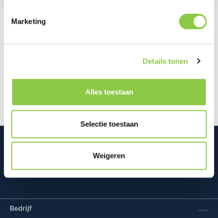
Marketing
Beschrijving
Bescherm je Samsung Galaxy Tab A11+ met de
Details tonen
Samsung Galaxy Tab A11+ Book Cover. Deze slanke
hoes is speciaal ontworpen voor d…
Meer
Alles toestaan
Selectie toestaan
Weigeren
Mconomy BV
Bedrijf