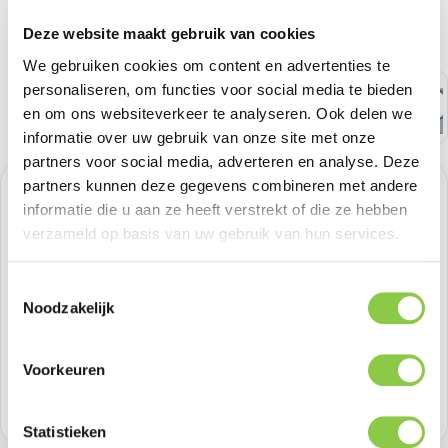
Deze website maakt gebruik van cookies
We gebruiken cookies om content en advertenties te
personaliseren, om functies voor social media te bieden
en om ons websiteverkeer te analyseren. Ook delen we
informatie over uw gebruik van onze site met onze
partners voor social media, adverteren en analyse. Deze
partners kunnen deze gegevens combineren met andere
Normale prijs:
€ 37,18
informatie die u aan ze heeft verstrekt of die ze hebben
verzameld op basis van uw gebruik van hun services.
Prijzen excl. BTW
Toestemmingsselectie
Producthoeveelheid: Voer de gewenste h
Noodzakelijk
Bestel nu
Productnummer:
SOSIMP0144
Voorkeuren
Voorraad:
>100
Statistieken