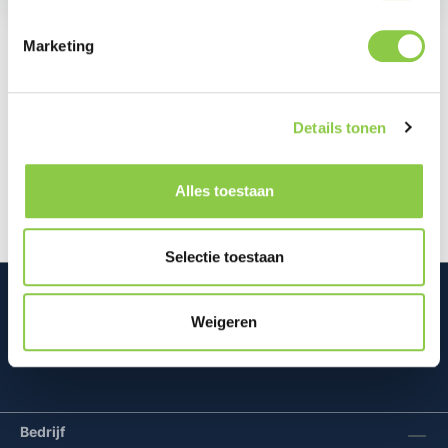
Marketing
Beschrijving
Ontdek de Defend Heavy Impact Hoes voor de
Details tonen
iPhone 17 Pro, ontworpen om je toestel de ultieme
bescherming te geven. De Defend…
Meer
Alles toestaan
Selectie toestaan
Weigeren
Mconomy BV
Bedrijf