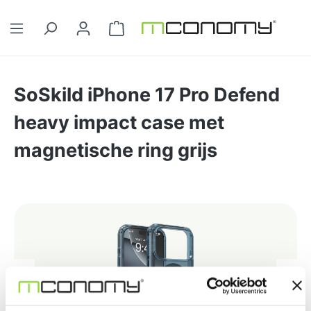
Ga naar de hoofdinhoud
Winkelwagentje bevat 0 artikelen. 
SoSkild iPhone 17 Pro Defend
heavy impact case met
magnetische ring grijs
Afbeeldingengalerij overslaan